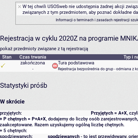
W tej chwili USOSweb nie udostępnia żadnej akcji związa
związanych z tym przedmiotem, aby poznać dokładne daty
Informacji o terminach i zasadach rejestracji sz
Rejestracja w cyklu 2020Z na programie MNI
pokaż przedmioty związane z tą rejestracją
Stan
Czas trwania
Typ i n
zakończona
Tura podstawowa
-
Rejestracja bezpośrednia do grup - odmiana z k
Statystyki próśb
W skrócie
przyjętych:
Przyjętych = A+X
, czy
+ P chętnych = P+A+X
, dodajemy do liczby osób zarejestrowanych, 
zaakceptowane. Razem uzyskujemy ogólną liczbę chętnych.
+ 5 chętnych:
spodziewanych:
spodziewanych
- to jest przewidywany, orie