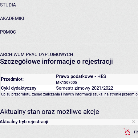
STUDIA
AKADEMIKI
POMOC
ARCHIWUM PRAC DYPLOMOWYCH
Szczegółowe informacje o rejestracji
Prawo podatkowe - HES
Przedmiot:
MK1S07005
Cykl dydaktyczny:
Semestr zimowy 2021/2022
Opisu przedmiotu, zasad zaliczania i innych informacji szukaj na
stronie przedmio
Aktualny stan oraz możliwe akcje
Aktualny tryb rejestracji:
r