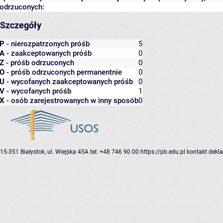
odrzuconych:
Szczegóły
P
- nierozpatrzonych próśb
5
A
- zaakceptowanych próśb
0
Z
- próśb odrzuconych
0
O
- próśb odrzuconych permanentnie
0
U
- wycofanych zaakceptowanych próśb
0
V
- wycofanych próśb
1
X
- osób zarejestrowanych w inny sposób
0
15-351 Białystok, ul. Wiejska 45A
tel: +48 746 90 00
https://pb.edu.pl
kontakt
dekla