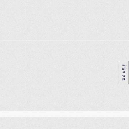
PN
WT
ŚR
CZ
PT