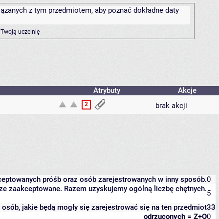
związanych z tym przedmiotem, aby poznać dokładne daty
 Twoją uczelnię
Atrybuty
Akcje
2
brak akcji
kceptowanych próśb oraz osób zarejestrowanych w inny sposób.
0
eszcze zaakceptowane. Razem uzyskujemy ogólną liczbę chętnych.
5
it osób, jakie będą mogły się zarejestrować się na ten przedmiot
33
odrzuconych = Z+O
0