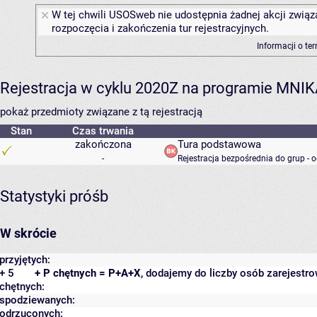
W tej chwili USOSweb nie udostępnia żadnej akcji związ
rozpoczęcia i zakończenia tur rejestracyjnych.
Informacji o te
Rejestracja w cyklu 2020Z na programie MNI
pokaż przedmioty związane z tą rejestracją
Stan
Czas trwania
zakończona
Tura podstawowa
-
Rejestracja bezpośrednia do grup - 
Statystyki próśb
W skrócie
przyjętych:
+ 5
+ P chętnych = P+A+X
, dodajemy do liczby osób zarejestro
chętnych:
spodziewanych:
odrzuconych: