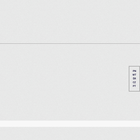
PN
WT
ŚR
CZ
PT