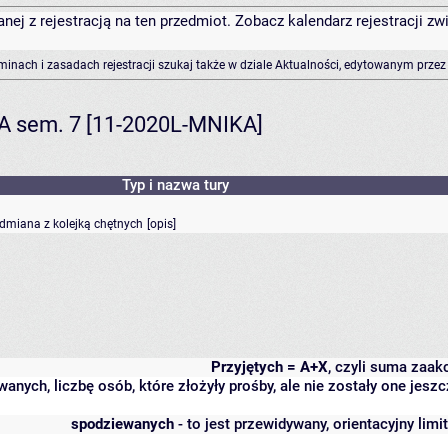
anej z rejestracją na ten przedmiot. Zobacz kalendarz rejestracji 
rminach i zasadach rejestracji szukaj także w dziale Aktualności, edytowanym przez
KA sem. 7 [11-2020L-MNIKA]
Typ i nazwa tury
odmiana z kolejką chętnych
[
opis
]
Przyjętych = A+X
, czyli suma zaa
wanych, liczbę osób, które złożyły prośby, ale nie zostały one j
spodziewanych
- to jest przewidywany, orientacyjny lim