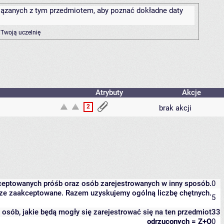
związanych z tym przedmiotem, aby poznać dokładne daty
 Twoją uczelnię
Atrybuty
Akcje
2
brak akcji
kceptowanych próśb oraz osób zarejestrowanych w inny sposób.
0
eszcze zaakceptowane. Razem uzyskujemy ogólną liczbę chętnych.
5
it osób, jakie będą mogły się zarejestrować się na ten przedmiot
33
odrzuconych = Z+O
0