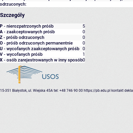
odrzuconych:
Szczegóły
P
- nierozpatrzonych próśb
5
A
- zaakceptowanych próśb
0
Z
- próśb odrzuconych
0
O
- próśb odrzuconych permanentnie
0
U
- wycofanych zaakceptowanych próśb
0
V
- wycofanych próśb
1
X
- osób zarejestrowanych w inny sposób
0
15-351 Białystok, ul. Wiejska 45A
tel: +48 746 90 00
https://pb.edu.pl
kontakt
dekla