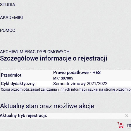
STUDIA
AKADEMIKI
POMOC
ARCHIWUM PRAC DYPLOMOWYCH
Szczegółowe informacje o rejestracji
Prawo podatkowe - HES
Przedmiot:
MK1S07005
Cykl dydaktyczny:
Semestr zimowy 2021/2022
Opisu przedmiotu, zasad zaliczania i innych informacji szukaj na
stronie przedmio
Aktualny stan oraz możliwe akcje
Aktualny tryb rejestracji:
r