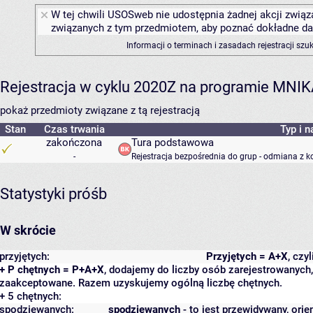
W tej chwili USOSweb nie udostępnia żadnej akcji związa
związanych z tym przedmiotem, aby poznać dokładne daty
Informacji o terminach i zasadach rejestracji sz
Rejestracja w cyklu 2020Z na programie MNI
pokaż przedmioty związane z tą rejestracją
Stan
Czas trwania
Typ i n
zakończona
Tura podstawowa
-
Rejestracja bezpośrednia do grup - odmiana z k
Statystyki próśb
W skrócie
przyjętych:
Przyjętych = A+X
, czy
+ P chętnych = P+A+X
, dodajemy do liczby osób zarejestrowanych, 
zaakceptowane. Razem uzyskujemy ogólną liczbę chętnych.
+ 5 chętnych:
spodziewanych:
spodziewanych
- to jest przewidywany, orie