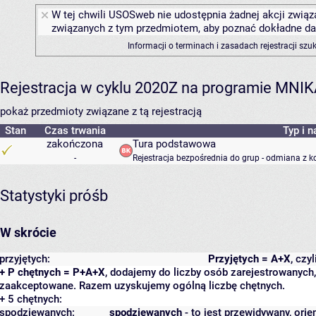
W tej chwili USOSweb nie udostępnia żadnej akcji związa
związanych z tym przedmiotem, aby poznać dokładne daty
Informacji o terminach i zasadach rejestracji sz
Rejestracja w cyklu 2020Z na programie MNI
pokaż przedmioty związane z tą rejestracją
Stan
Czas trwania
Typ i n
zakończona
Tura podstawowa
-
Rejestracja bezpośrednia do grup - odmiana z k
Statystyki próśb
W skrócie
przyjętych:
Przyjętych = A+X
, czy
+ P chętnych = P+A+X
, dodajemy do liczby osób zarejestrowanych, 
zaakceptowane. Razem uzyskujemy ogólną liczbę chętnych.
+ 5 chętnych:
spodziewanych:
spodziewanych
- to jest przewidywany, orie