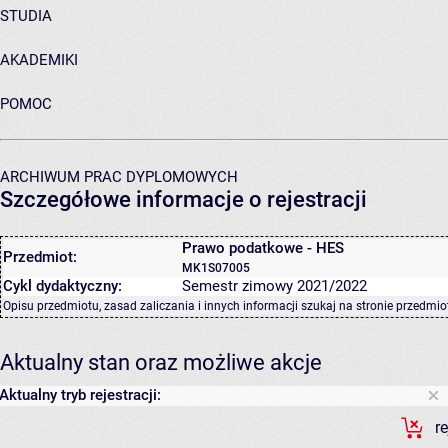
STUDIA
AKADEMIKI
POMOC
ARCHIWUM PRAC DYPLOMOWYCH
Szczegółowe informacje o rejestracji
Prawo podatkowe - HES
Przedmiot:
MK1S07005
Cykl dydaktyczny:
Semestr zimowy 2021/2022
Opisu przedmiotu, zasad zaliczania i innych informacji szukaj na
stronie przedmio
Aktualny stan oraz możliwe akcje
Aktualny tryb rejestracji:
r