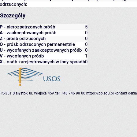
odrzuconych:
Szczegóły
P
- nierozpatrzonych próśb
5
A
- zaakceptowanych próśb
0
Z
- próśb odrzuconych
0
O
- próśb odrzuconych permanentnie
0
U
- wycofanych zaakceptowanych próśb
0
V
- wycofanych próśb
1
X
- osób zarejestrowanych w inny sposób
0
15-351 Białystok, ul. Wiejska 45A
tel: +48 746 90 00
https://pb.edu.pl
kontakt
dekla