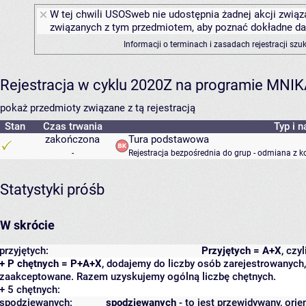
W tej chwili USOSweb nie udostępnia żadnej akcji związa
związanych z tym przedmiotem, aby poznać dokładne daty
Informacji o terminach i zasadach rejestracji sz
Rejestracja w cyklu 2020Z na programie MNI
pokaż przedmioty związane z tą rejestracją
Stan
Czas trwania
Typ i n
zakończona
Tura podstawowa
-
Rejestracja bezpośrednia do grup - odmiana z k
Statystyki próśb
W skrócie
przyjętych:
Przyjętych = A+X
, czy
+ P chętnych = P+A+X
, dodajemy do liczby osób zarejestrowanych, 
zaakceptowane. Razem uzyskujemy ogólną liczbę chętnych.
+ 5 chętnych:
spodziewanych:
spodziewanych
- to jest przewidywany, orie