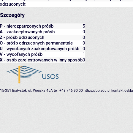
odrzuconych:
Szczegóły
P
- nierozpatrzonych próśb
5
A
- zaakceptowanych próśb
0
Z
- próśb odrzuconych
0
O
- próśb odrzuconych permanentnie
0
U
- wycofanych zaakceptowanych próśb
0
V
- wycofanych próśb
1
X
- osób zarejestrowanych w inny sposób
0
15-351 Białystok, ul. Wiejska 45A
tel: +48 746 90 00
https://pb.edu.pl
kontakt
dekla