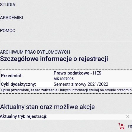
STUDIA
AKADEMIKI
POMOC
ARCHIWUM PRAC DYPLOMOWYCH
Szczegółowe informacje o rejestracji
Prawo podatkowe - HES
Przedmiot:
MK1S07005
Cykl dydaktyczny:
Semestr zimowy 2021/2022
Opisu przedmiotu, zasad zaliczania i innych informacji szukaj na
stronie przedmio
Aktualny stan oraz możliwe akcje
Aktualny tryb rejestracji:
r