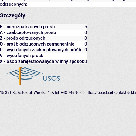
odrzuconych:
Szczegóły
P
- nierozpatrzonych próśb
5
A
- zaakceptowanych próśb
0
Z
- próśb odrzuconych
0
O
- próśb odrzuconych permanentnie
0
U
- wycofanych zaakceptowanych próśb
0
V
- wycofanych próśb
1
X
- osób zarejestrowanych w inny sposób
0
15-351 Białystok, ul. Wiejska 45A
tel: +48 746 90 00
https://pb.edu.pl
kontakt
dekla