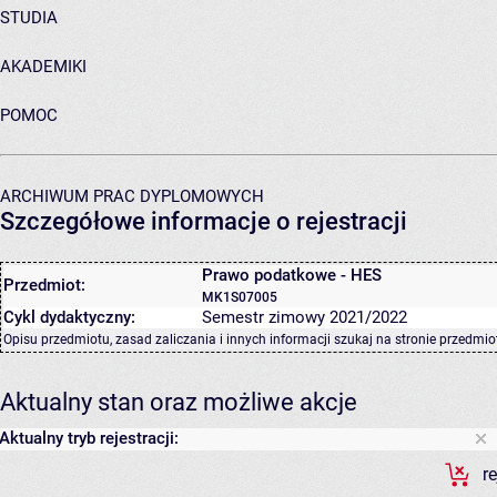
STUDIA
AKADEMIKI
POMOC
ARCHIWUM PRAC DYPLOMOWYCH
Szczegółowe informacje o rejestracji
Prawo podatkowe - HES
Przedmiot:
MK1S07005
Cykl dydaktyczny:
Semestr zimowy 2021/2022
Opisu przedmiotu, zasad zaliczania i innych informacji szukaj na
stronie przedmio
Aktualny stan oraz możliwe akcje
Aktualny tryb rejestracji:
r