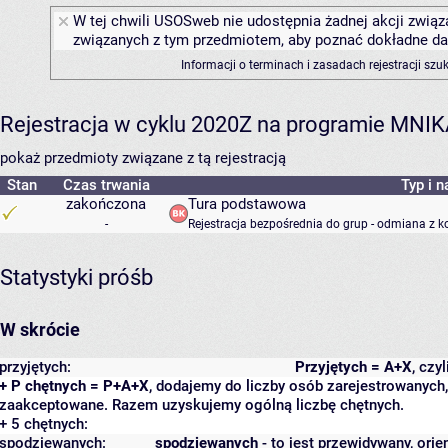
W tej chwili USOSweb nie udostępnia żadnej akcji związa
związanych z tym przedmiotem, aby poznać dokładne daty
Informacji o terminach i zasadach rejestracji sz
Rejestracja w cyklu 2020Z na programie MNI
pokaż przedmioty związane z tą rejestracją
Stan
Czas trwania
Typ i n
zakończona
Tura podstawowa
-
Rejestracja bezpośrednia do grup - odmiana z k
Statystyki próśb
W skrócie
przyjętych:
Przyjętych = A+X
, czy
+ P chętnych = P+A+X
, dodajemy do liczby osób zarejestrowanych, 
zaakceptowane. Razem uzyskujemy ogólną liczbę chętnych.
+ 5 chętnych:
spodziewanych:
spodziewanych
- to jest przewidywany, orie