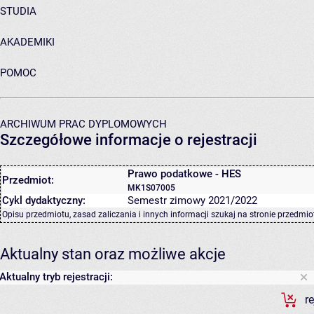
STUDIA
AKADEMIKI
POMOC
ARCHIWUM PRAC DYPLOMOWYCH
Szczegółowe informacje o rejestracji
Prawo podatkowe - HES
Przedmiot:
MK1S07005
Cykl dydaktyczny:
Semestr zimowy 2021/2022
Opisu przedmiotu, zasad zaliczania i innych informacji szukaj na
stronie przedmio
Aktualny stan oraz możliwe akcje
Aktualny tryb rejestracji:
r