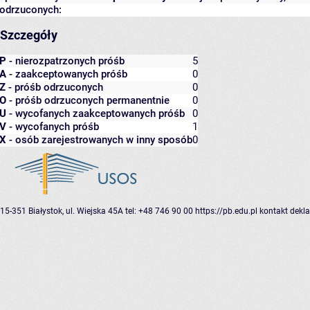
odrzuconych:
Szczegóły
P
- nierozpatrzonych próśb
5
A
- zaakceptowanych próśb
0
Z
- próśb odrzuconych
0
O
- próśb odrzuconych permanentnie
0
U
- wycofanych zaakceptowanych próśb
0
V
- wycofanych próśb
1
X
- osób zarejestrowanych w inny sposób
0
15-351 Białystok, ul. Wiejska 45A
tel: +48 746 90 00
https://pb.edu.pl
kontakt
dekla