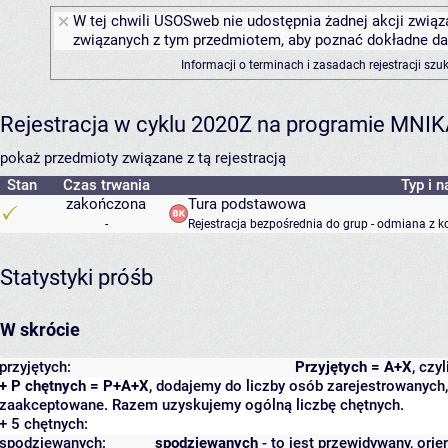
W tej chwili USOSweb nie udostępnia żadnej akcji związa
związanych z tym przedmiotem, aby poznać dokładne daty
Informacji o terminach i zasadach rejestracji sz
Rejestracja w cyklu 2020Z na programie MNI
pokaż przedmioty związane z tą rejestracją
Stan
Czas trwania
Typ i n
zakończona
Tura podstawowa
-
Rejestracja bezpośrednia do grup - odmiana z k
Statystyki próśb
W skrócie
przyjętych:
Przyjętych = A+X
, czy
+ P chętnych = P+A+X
, dodajemy do liczby osób zarejestrowanych, 
zaakceptowane. Razem uzyskujemy ogólną liczbę chętnych.
+ 5 chętnych:
spodziewanych:
spodziewanych
- to jest przewidywany, orie