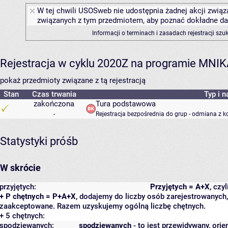
W tej chwili USOSweb nie udostępnia żadnej akcji związa
związanych z tym przedmiotem, aby poznać dokładne daty
Informacji o terminach i zasadach rejestracji sz
Rejestracja w cyklu 2020Z na programie MNI
pokaż przedmioty związane z tą rejestracją
Stan
Czas trwania
Typ i n
zakończona
Tura podstawowa
-
Rejestracja bezpośrednia do grup - odmiana z k
Statystyki próśb
W skrócie
przyjętych:
Przyjętych = A+X
, czy
+ P chętnych = P+A+X
, dodajemy do liczby osób zarejestrowanych, 
zaakceptowane. Razem uzyskujemy ogólną liczbę chętnych.
+ 5 chętnych:
spodziewanych:
spodziewanych
- to jest przewidywany, orie