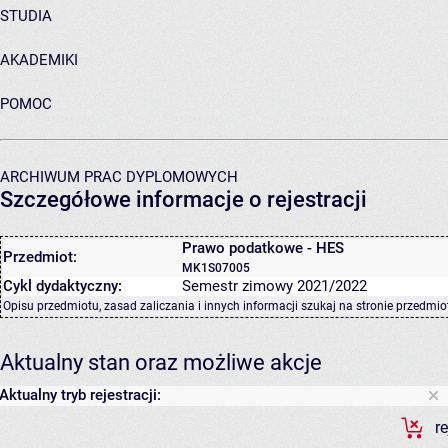
STUDIA
AKADEMIKI
POMOC
ARCHIWUM PRAC DYPLOMOWYCH
Szczegółowe informacje o rejestracji
Prawo podatkowe - HES
Przedmiot:
MK1S07005
Cykl dydaktyczny:
Semestr zimowy 2021/2022
Opisu przedmiotu, zasad zaliczania i innych informacji szukaj na
stronie przedmio
Aktualny stan oraz możliwe akcje
Aktualny tryb rejestracji:
r