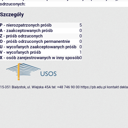
odrzuconych:
Szczegóły
P
- nierozpatrzonych próśb
5
A
- zaakceptowanych próśb
0
Z
- próśb odrzuconych
0
O
- próśb odrzuconych permanentnie
0
U
- wycofanych zaakceptowanych próśb
0
V
- wycofanych próśb
1
X
- osób zarejestrowanych w inny sposób
0
15-351 Białystok, ul. Wiejska 45A
tel: +48 746 90 00
https://pb.edu.pl
kontakt
dekla