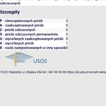
odrzuconych:
Szczegóły
P
- nierozpatrzonych próśb
5
A
- zaakceptowanych próśb
0
Z
- próśb odrzuconych
0
O
- próśb odrzuconych permanentnie
0
U
- wycofanych zaakceptowanych próśb
0
V
- wycofanych próśb
1
X
- osób zarejestrowanych w inny sposób
0
15-351 Białystok, ul. Wiejska 45A
tel: +48 746 90 00
https://pb.edu.pl
kontakt
dekla