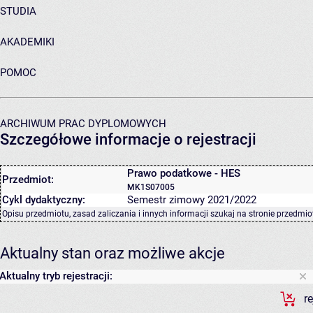
STUDIA
AKADEMIKI
POMOC
ARCHIWUM PRAC DYPLOMOWYCH
Szczegółowe informacje o rejestracji
Prawo podatkowe - HES
Przedmiot:
MK1S07005
Cykl dydaktyczny:
Semestr zimowy 2021/2022
Opisu przedmiotu, zasad zaliczania i innych informacji szukaj na
stronie przedmio
Aktualny stan oraz możliwe akcje
Aktualny tryb rejestracji:
r