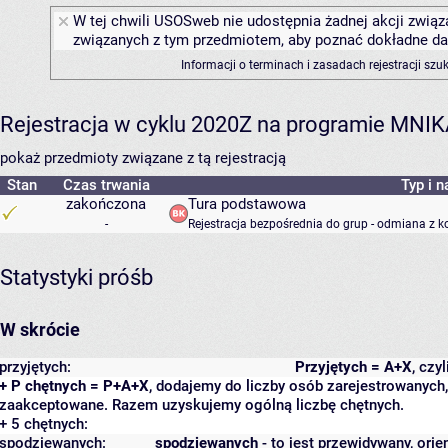
W tej chwili USOSweb nie udostępnia żadnej akcji związa
związanych z tym przedmiotem, aby poznać dokładne daty
Informacji o terminach i zasadach rejestracji sz
Rejestracja w cyklu 2020Z na programie MNI
pokaż przedmioty związane z tą rejestracją
Stan
Czas trwania
Typ i n
zakończona
Tura podstawowa
-
Rejestracja bezpośrednia do grup - odmiana z k
Statystyki próśb
W skrócie
przyjętych:
Przyjętych = A+X
, czy
+ P chętnych = P+A+X
, dodajemy do liczby osób zarejestrowanych, 
zaakceptowane. Razem uzyskujemy ogólną liczbę chętnych.
+ 5 chętnych:
spodziewanych:
spodziewanych
- to jest przewidywany, orie