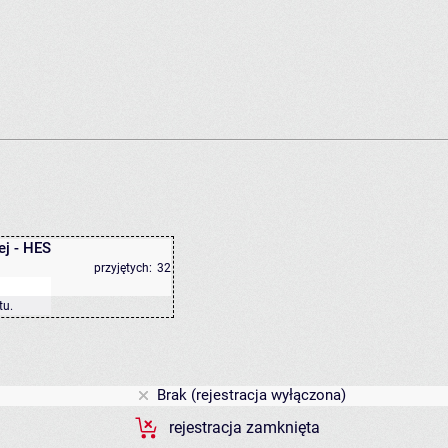
ej - HES
przyjętych:
32
tu
.
Brak (rejestracja wyłączona)
rejestracja zamknięta