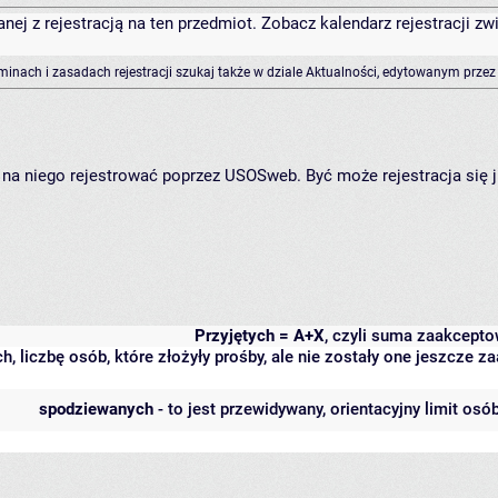
anej z rejestracją na ten przedmiot. Zobacz kalendarz rejestracji 
rminach i zasadach rejestracji szukaj także w dziale Aktualności, edytowanym przez
ię na niego rejestrować poprzez USOSweb. Być może rejestracja się 
Przyjętych = A+X
, czyli suma zaakcept
h, liczbę osób, które złożyły prośby, ale nie zostały one jeszcze
spodziewanych
- to jest przewidywany, orientacyjny limit osó