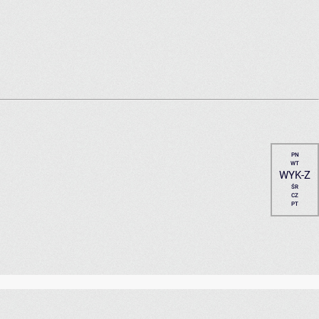
PN
WT
WYK-Z
ŚR
CZ
PT