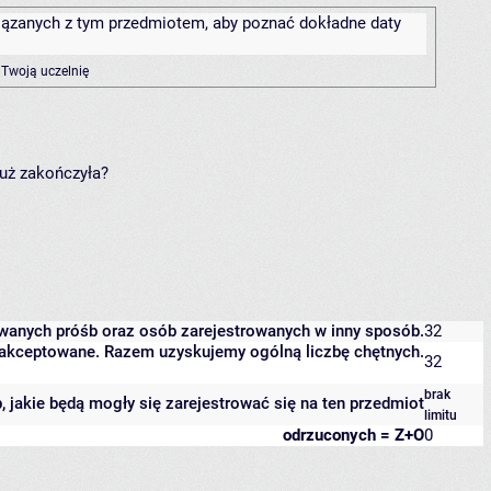
związanych z tym przedmiotem, aby poznać dokładne daty
 Twoją uczelnię
już zakończyła?
owanych próśb oraz osób zarejestrowanych w inny sposób.
32
 zaakceptowane. Razem uzyskujemy ogólną liczbę chętnych.
32
brak
b, jakie będą mogły się zarejestrować się na ten przedmiot
limitu
odrzuconych = Z+O
0