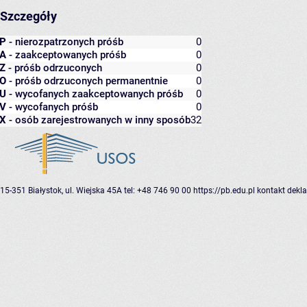
Szczegóły
P
- nierozpatrzonych próśb
0
A
- zaakceptowanych próśb
0
Z
- próśb odrzuconych
0
O
- próśb odrzuconych permanentnie
0
U
- wycofanych zaakceptowanych próśb
0
V
- wycofanych próśb
0
X
- osób zarejestrowanych w inny sposób
32
15-351 Białystok, ul. Wiejska 45A
tel: +48 746 90 00
https://pb.edu.pl
kontakt
dekla