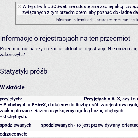
W tej chwili USOSweb nie udostępnia żadnej akcji związa
związanych z tym przedmiotem, aby poznać dokładne daty
Informacji o terminach i zasadach rejestracji sz
Informacje o rejestracjach na ten przedmiot
Przedmiot nie należy do żadnej aktualnej rejestracji. Nie można s
zakończyła?
Statystyki próśb
W skrócie
przyjętych:
Przyjętych = A+X
, czyli 
+ P chętnych = P+A+X
, dodajemy do liczby osób zarejestrowanych, 
zaakceptowane. Razem uzyskujemy ogólną liczbę chętnych.
+ 0 chętnych:
spodziewanych:
spodziewanych
- to jest przewidywany, orienta
odrzuconych: