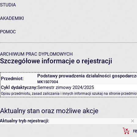
STUDIA
AKADEMIKI
POMOC
ARCHIWUM PRAC DYPLOMOWYCH
Szczegółowe informacje o rejestracji
Podstawy prowadzenia działalności gospodarcz
Przedmiot:
MK1S07004
Cykl dydaktyczny:
Semestr zimowy 2024/2025
Opisu przedmiotu, zasad zaliczania i innych informacji szukaj na
stronie przedmio
Aktualny stan oraz możliwe akcje
Aktualny tryb rejestracji:
r