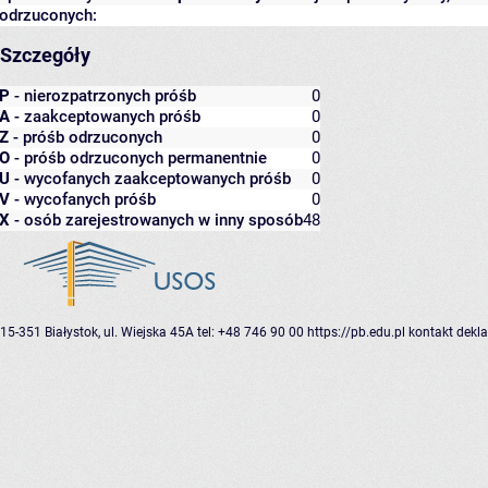
odrzuconych:
Szczegóły
P
- nierozpatrzonych próśb
0
A
- zaakceptowanych próśb
0
Z
- próśb odrzuconych
0
O
- próśb odrzuconych permanentnie
0
U
- wycofanych zaakceptowanych próśb
0
V
- wycofanych próśb
0
X
- osób zarejestrowanych w inny sposób
48
15-351 Białystok, ul. Wiejska 45A
tel: +48 746 90 00
https://pb.edu.pl
kontakt
dekla