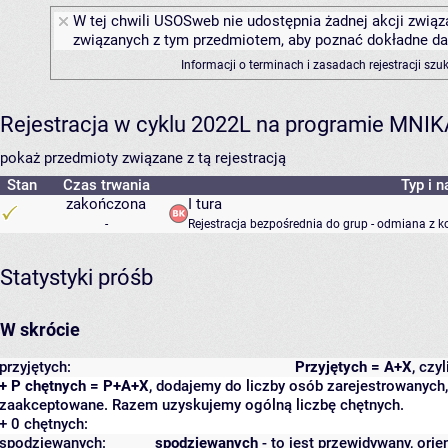
W tej chwili USOSweb nie udostępnia żadnej akcji związa
związanych z tym przedmiotem, aby poznać dokładne daty
Informacji o terminach i zasadach rejestracji sz
Rejestracja w cyklu 2022L na programie MNIK
pokaż przedmioty związane z tą rejestracją
Stan
Czas trwania
Typ i n
zakończona
I tura
-
Rejestracja bezpośrednia do grup - odmiana z k
Statystyki próśb
W skrócie
przyjętych:
Przyjętych = A+X
, czy
+ P chętnych = P+A+X
, dodajemy do liczby osób zarejestrowanych, 
zaakceptowane. Razem uzyskujemy ogólną liczbę chętnych.
+ 0 chętnych:
spodziewanych:
spodziewanych
- to jest przewidywany, orie