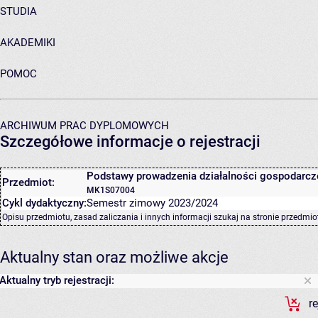
STUDIA
AKADEMIKI
POMOC
ARCHIWUM PRAC DYPLOMOWYCH
Szczegółowe informacje o rejestracji
Podstawy prowadzenia działalności gospodarcz
Przedmiot:
MK1S07004
Cykl dydaktyczny:
Semestr zimowy 2023/2024
Opisu przedmiotu, zasad zaliczania i innych informacji szukaj na
stronie przedmio
Aktualny stan oraz możliwe akcje
Aktualny tryb rejestracji:
r