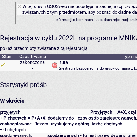
W tej chwili USOSweb nie udostępnia żadnej akcji związa
związanych z tym przedmiotem, aby poznać dokładne daty
Informacji o terminach i zasadach rejestracji sz
Rejestracja w cyklu 2022L na programie MNIK
pokaż przedmioty związane z tą rejestracją
Stan
Czas trwania
Typ i n
zakończona
I tura
-
Rejestracja bezpośrednia do grup - odmiana z k
Statystyki próśb
W skrócie
przyjętych:
Przyjętych = A+X
, czy
+ P chętnych = P+A+X
, dodajemy do liczby osób zarejestrowanych, 
zaakceptowane. Razem uzyskujemy ogólną liczbę chętnych.
+ 0 chętnych:
spodziewanych:
spodziewanych
- to jest przewidywany, orie