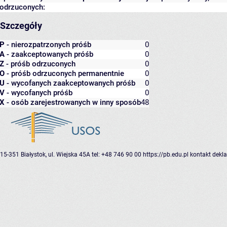
odrzuconych:
Szczegóły
P
- nierozpatrzonych próśb
0
A
- zaakceptowanych próśb
0
Z
- próśb odrzuconych
0
O
- próśb odrzuconych permanentnie
0
U
- wycofanych zaakceptowanych próśb
0
V
- wycofanych próśb
0
X
- osób zarejestrowanych w inny sposób
48
15-351 Białystok, ul. Wiejska 45A
tel: +48 746 90 00
https://pb.edu.pl
kontakt
dekla