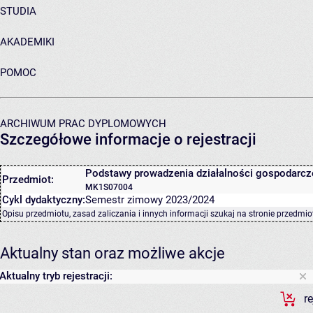
STUDIA
AKADEMIKI
POMOC
ARCHIWUM PRAC DYPLOMOWYCH
Szczegółowe informacje o rejestracji
Podstawy prowadzenia działalności gospodarcz
Przedmiot:
MK1S07004
Cykl dydaktyczny:
Semestr zimowy 2023/2024
Opisu przedmiotu, zasad zaliczania i innych informacji szukaj na
stronie przedmio
Aktualny stan oraz możliwe akcje
Aktualny tryb rejestracji:
r