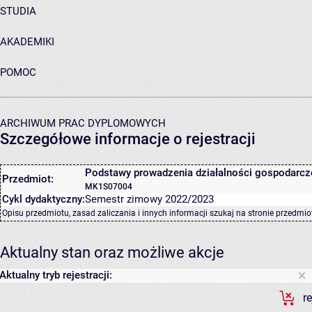
STUDIA
AKADEMIKI
POMOC
ARCHIWUM PRAC DYPLOMOWYCH
Szczegółowe informacje o rejestracji
Podstawy prowadzenia działalności gospodarcz
Przedmiot:
MK1S07004
Cykl dydaktyczny:
Semestr zimowy 2022/2023
Opisu przedmiotu, zasad zaliczania i innych informacji szukaj na
stronie przedmio
Aktualny stan oraz możliwe akcje
Aktualny tryb rejestracji:
r