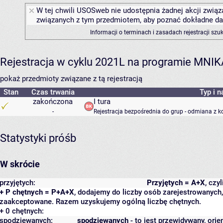
W tej chwili USOSweb nie udostępnia żadnej akcji związa
związanych z tym przedmiotem, aby poznać dokładne daty
Informacji o terminach i zasadach rejestracji sz
Rejestracja w cyklu 2021L na programie MNIK
pokaż przedmioty związane z tą rejestracją
Stan
Czas trwania
Typ i n
zakończona
I tura
-
Rejestracja bezpośrednia do grup - odmiana z k
Statystyki próśb
W skrócie
przyjętych:
Przyjętych = A+X
, czy
+ P chętnych = P+A+X
, dodajemy do liczby osób zarejestrowanych, 
zaakceptowane. Razem uzyskujemy ogólną liczbę chętnych.
+ 0 chętnych:
spodziewanych:
spodziewanych
- to jest przewidywany, orie