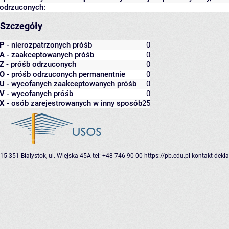
odrzuconych:
Szczegóły
P
- nierozpatrzonych próśb
0
A
- zaakceptowanych próśb
0
Z
- próśb odrzuconych
0
O
- próśb odrzuconych permanentnie
0
U
- wycofanych zaakceptowanych próśb
0
V
- wycofanych próśb
0
X
- osób zarejestrowanych w inny sposób
25
15-351 Białystok, ul. Wiejska 45A
tel: +48 746 90 00
https://pb.edu.pl
kontakt
dekla