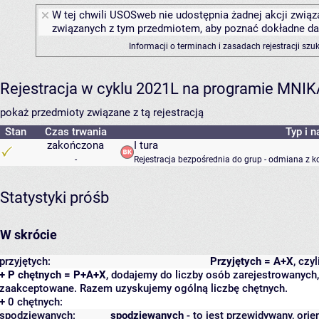
W tej chwili USOSweb nie udostępnia żadnej akcji związa
związanych z tym przedmiotem, aby poznać dokładne daty
Informacji o terminach i zasadach rejestracji sz
Rejestracja w cyklu 2021L na programie MNIK
pokaż przedmioty związane z tą rejestracją
Stan
Czas trwania
Typ i n
zakończona
I tura
-
Rejestracja bezpośrednia do grup - odmiana z k
Statystyki próśb
W skrócie
przyjętych:
Przyjętych = A+X
, czy
+ P chętnych = P+A+X
, dodajemy do liczby osób zarejestrowanych, 
zaakceptowane. Razem uzyskujemy ogólną liczbę chętnych.
+ 0 chętnych:
spodziewanych:
spodziewanych
- to jest przewidywany, orie