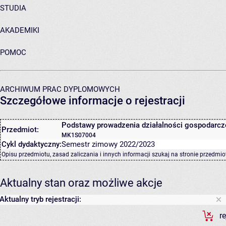
STUDIA
AKADEMIKI
POMOC
ARCHIWUM PRAC DYPLOMOWYCH
Szczegółowe informacje o rejestracji
Podstawy prowadzenia działalności gospodarcz
Przedmiot:
MK1S07004
Cykl dydaktyczny:
Semestr zimowy 2022/2023
Opisu przedmiotu, zasad zaliczania i innych informacji szukaj na
stronie przedmio
Aktualny stan oraz możliwe akcje
Aktualny tryb rejestracji:
r