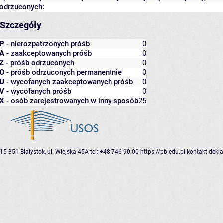
odrzuconych:
Szczegóły
P
- nierozpatrzonych próśb
0
A
- zaakceptowanych próśb
0
Z
- próśb odrzuconych
0
O
- próśb odrzuconych permanentnie
0
U
- wycofanych zaakceptowanych próśb
0
V
- wycofanych próśb
0
X
- osób zarejestrowanych w inny sposób
25
15-351 Białystok, ul. Wiejska 45A
tel: +48 746 90 00
https://pb.edu.pl
kontakt
dekla