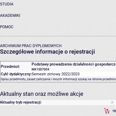
STUDIA
AKADEMIKI
POMOC
ARCHIWUM PRAC DYPLOMOWYCH
Szczegółowe informacje o rejestracji
Podstawy prowadzenia działalności gospodarcz
Przedmiot:
MK1S07004
Cykl dydaktyczny:
Semestr zimowy 2022/2023
Opisu przedmiotu, zasad zaliczania i innych informacji szukaj na
stronie przedmio
Aktualny stan oraz możliwe akcje
Aktualny tryb rejestracji:
r