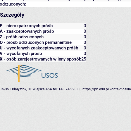
odrzuconych:
Szczegóły
P
- nierozpatrzonych próśb
0
A
- zaakceptowanych próśb
0
Z
- próśb odrzuconych
0
O
- próśb odrzuconych permanentnie
0
U
- wycofanych zaakceptowanych próśb
0
V
- wycofanych próśb
0
X
- osób zarejestrowanych w inny sposób
25
15-351 Białystok, ul. Wiejska 45A
tel: +48 746 90 00
https://pb.edu.pl
kontakt
dekla