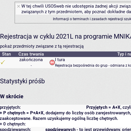
W tej chwili USOSweb nie udostępnia żadnej akcji związa
związanych z tym przedmiotem, aby poznać dokładne daty
Informacji o terminach i zasadach rejestracji sz
Rejestracja w cyklu 2021L na programie MNIK
pokaż przedmioty związane z tą rejestracją
Stan
Czas trwania
Typ i n
zakończona
I tura
-
Rejestracja bezpośrednia do grup - odmiana z k
Statystyki próśb
W skrócie
przyjętych:
Przyjętych = A+X
, czy
+ P chętnych = P+A+X
, dodajemy do liczby osób zarejestrowanych, 
zaakceptowane. Razem uzyskujemy ogólną liczbę chętnych.
+ 0 chętnych:
spodziewanych:
spodziewanych
- to jest przewidywany, orie