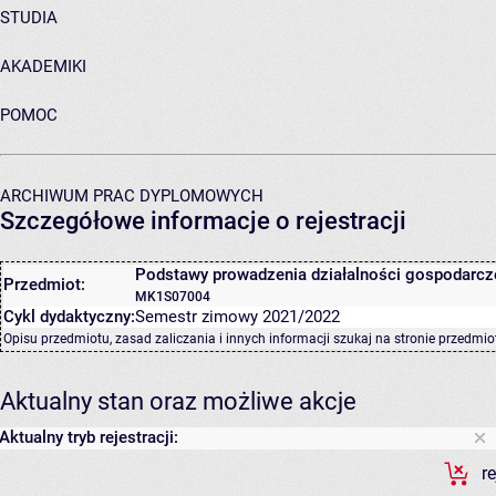
STUDIA
AKADEMIKI
POMOC
ARCHIWUM PRAC DYPLOMOWYCH
Szczegółowe informacje o rejestracji
Podstawy prowadzenia działalności gospodarcz
Przedmiot:
MK1S07004
Cykl dydaktyczny:
Semestr zimowy 2021/2022
Opisu przedmiotu, zasad zaliczania i innych informacji szukaj na
stronie przedmio
Aktualny stan oraz możliwe akcje
Aktualny tryb rejestracji:
r