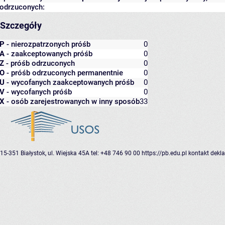
odrzuconych:
Szczegóły
P
- nierozpatrzonych próśb
0
A
- zaakceptowanych próśb
0
Z
- próśb odrzuconych
0
O
- próśb odrzuconych permanentnie
0
U
- wycofanych zaakceptowanych próśb
0
V
- wycofanych próśb
0
X
- osób zarejestrowanych w inny sposób
33
15-351 Białystok, ul. Wiejska 45A
tel: +48 746 90 00
https://pb.edu.pl
kontakt
dekla