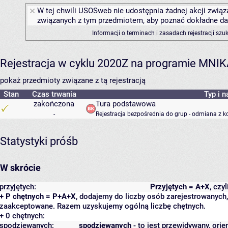
W tej chwili USOSweb nie udostępnia żadnej akcji związa
związanych z tym przedmiotem, aby poznać dokładne daty
Informacji o terminach i zasadach rejestracji sz
Rejestracja w cyklu 2020Z na programie MNI
pokaż przedmioty związane z tą rejestracją
Stan
Czas trwania
Typ i n
zakończona
Tura podstawowa
-
Rejestracja bezpośrednia do grup - odmiana z k
Statystyki próśb
W skrócie
przyjętych:
Przyjętych = A+X
, czy
+ P chętnych = P+A+X
, dodajemy do liczby osób zarejestrowanych, 
zaakceptowane. Razem uzyskujemy ogólną liczbę chętnych.
+ 0 chętnych:
spodziewanych:
spodziewanych
- to jest przewidywany, orie