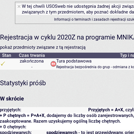
W tej chwili USOSweb nie udostępnia żadnej akcji związa
związanych z tym przedmiotem, aby poznać dokładne daty
Informacji o terminach i zasadach rejestracji sz
Rejestracja w cyklu 2020Z na programie MNI
pokaż przedmioty związane z tą rejestracją
Stan
Czas trwania
Typ i n
zakończona
Tura podstawowa
-
Rejestracja bezpośrednia do grup - odmiana z k
Statystyki próśb
W skrócie
przyjętych:
Przyjętych = A+X
, czy
+ P chętnych = P+A+X
, dodajemy do liczby osób zarejestrowanych, 
zaakceptowane. Razem uzyskujemy ogólną liczbę chętnych.
+ 0 chętnych:
spodziewanych:
spodziewanych
- to jest przewidywany, orie