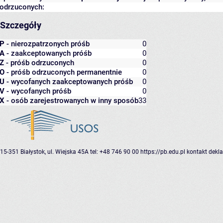
odrzuconych:
Szczegóły
P
- nierozpatrzonych próśb
0
A
- zaakceptowanych próśb
0
Z
- próśb odrzuconych
0
O
- próśb odrzuconych permanentnie
0
U
- wycofanych zaakceptowanych próśb
0
V
- wycofanych próśb
0
X
- osób zarejestrowanych w inny sposób
33
15-351 Białystok, ul. Wiejska 45A
tel: +48 746 90 00
https://pb.edu.pl
kontakt
dekla