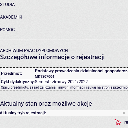
STUDIA
AKADEMIKI
POMOC
ARCHIWUM PRAC DYPLOMOWYCH
Szczegółowe informacje o rejestracji
Podstawy prowadzenia działalności gospodarcz
Przedmiot:
MK1S07004
Cykl dydaktyczny:
Semestr zimowy 2021/2022
Opisu przedmiotu, zasad zaliczania i innych informacji szukaj na
stronie przedmio
Aktualny stan oraz możliwe akcje
Aktualny tryb rejestracji:
r