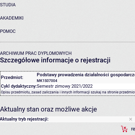
STUDIA
AKADEMIKI
POMOC
ARCHIWUM PRAC DYPLOMOWYCH
Szczegółowe informacje o rejestracji
Podstawy prowadzenia działalności gospodarcz
Przedmiot:
MK1S07004
Cykl dydaktyczny:
Semestr zimowy 2021/2022
Opisu przedmiotu, zasad zaliczania i innych informacji szukaj na
stronie przedmio
Aktualny stan oraz możliwe akcje
Aktualny tryb rejestracji:
r