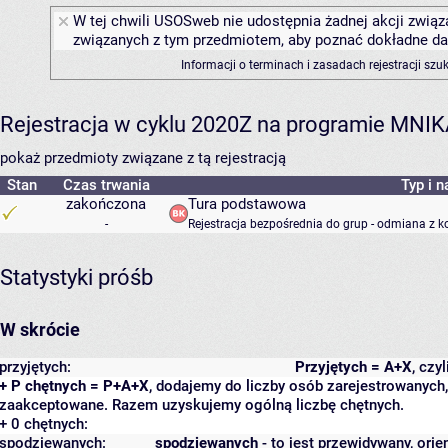
W tej chwili USOSweb nie udostępnia żadnej akcji związa
związanych z tym przedmiotem, aby poznać dokładne daty
Informacji o terminach i zasadach rejestracji sz
Rejestracja w cyklu 2020Z na programie MNI
pokaż przedmioty związane z tą rejestracją
Stan
Czas trwania
Typ i n
zakończona
Tura podstawowa
-
Rejestracja bezpośrednia do grup - odmiana z k
Statystyki próśb
W skrócie
przyjętych:
Przyjętych = A+X
, czy
+ P chętnych = P+A+X
, dodajemy do liczby osób zarejestrowanych, 
zaakceptowane. Razem uzyskujemy ogólną liczbę chętnych.
+ 0 chętnych:
spodziewanych:
spodziewanych
- to jest przewidywany, orie