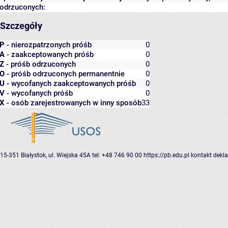
odrzuconych:
Szczegóły
P
- nierozpatrzonych próśb
0
A
- zaakceptowanych próśb
0
Z
- próśb odrzuconych
0
O
- próśb odrzuconych permanentnie
0
U
- wycofanych zaakceptowanych próśb
0
V
- wycofanych próśb
0
X
- osób zarejestrowanych w inny sposób
33
15-351 Białystok, ul. Wiejska 45A
tel: +48 746 90 00
https://pb.edu.pl
kontakt
dekla