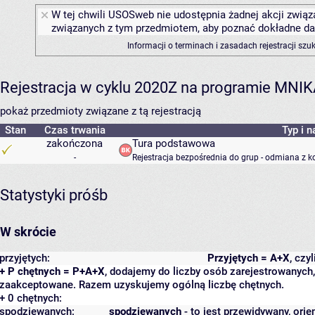
W tej chwili USOSweb nie udostępnia żadnej akcji związa
związanych z tym przedmiotem, aby poznać dokładne daty
Informacji o terminach i zasadach rejestracji sz
Rejestracja w cyklu 2020Z na programie MNI
pokaż przedmioty związane z tą rejestracją
Stan
Czas trwania
Typ i n
zakończona
Tura podstawowa
-
Rejestracja bezpośrednia do grup - odmiana z k
Statystyki próśb
W skrócie
przyjętych:
Przyjętych = A+X
, czy
+ P chętnych = P+A+X
, dodajemy do liczby osób zarejestrowanych, 
zaakceptowane. Razem uzyskujemy ogólną liczbę chętnych.
+ 0 chętnych:
spodziewanych:
spodziewanych
- to jest przewidywany, orie