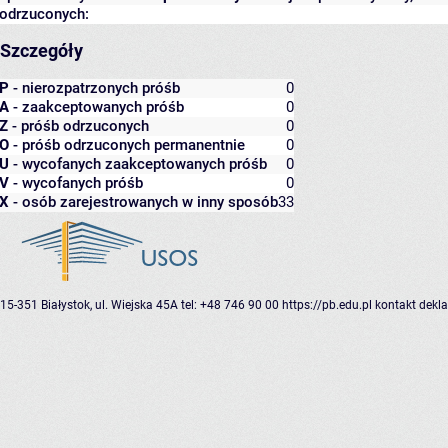
odrzuconych:
Szczegóły
P
- nierozpatrzonych próśb
0
A
- zaakceptowanych próśb
0
Z
- próśb odrzuconych
0
O
- próśb odrzuconych permanentnie
0
U
- wycofanych zaakceptowanych próśb
0
V
- wycofanych próśb
0
X
- osób zarejestrowanych w inny sposób
33
15-351 Białystok, ul. Wiejska 45A
tel: +48 746 90 00
https://pb.edu.pl
kontakt
dekla