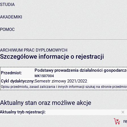
STUDIA
AKADEMIKI
POMOC
ARCHIWUM PRAC DYPLOMOWYCH
Szczegółowe informacje o rejestracji
Podstawy prowadzenia działalności gospodarcz
Przedmiot:
MK1S07004
Cykl dydaktyczny:
Semestr zimowy 2021/2022
Opisu przedmiotu, zasad zaliczania i innych informacji szukaj na
stronie przedmio
Aktualny stan oraz możliwe akcje
Aktualny tryb rejestracji:
r