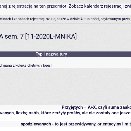
anej z rejestracją na ten przedmiot. Zobacz kalendarz rejestracji 
rminach i zasadach rejestracji szukaj także w dziale Aktualności, edytowanym przez
KA sem. 7 [11-2020L-MNIKA]
Typ i nazwa tury
odmiana z kolejką chętnych
[
opis
]
Przyjętych = A+X
, czyli suma zaa
wanych, liczbę osób, które złożyły prośby, ale nie zostały one j
spodziewanych
- to jest przewidywany, orientacyjny lim