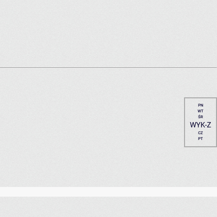
PN
WT
ŚR
WYK-Z
CZ
PT