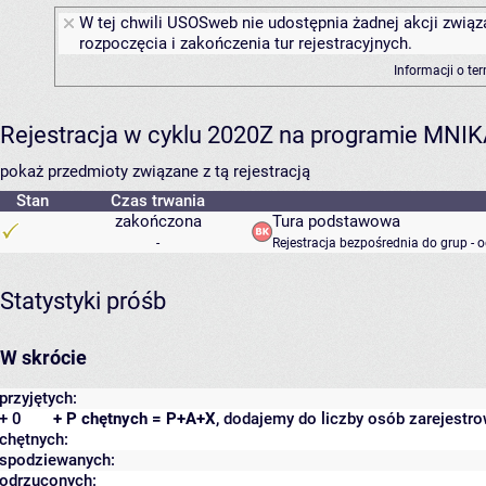
W tej chwili USOSweb nie udostępnia żadnej akcji związ
rozpoczęcia i zakończenia tur rejestracyjnych.
Informacji o te
Rejestracja w cyklu 2020Z na programie MNI
pokaż przedmioty związane z tą rejestracją
Stan
Czas trwania
zakończona
Tura podstawowa
-
Rejestracja bezpośrednia do grup - 
Statystyki próśb
W skrócie
przyjętych:
+ 0
+ P chętnych = P+A+X
, dodajemy do liczby osób zarejestro
chętnych:
spodziewanych:
odrzuconych: