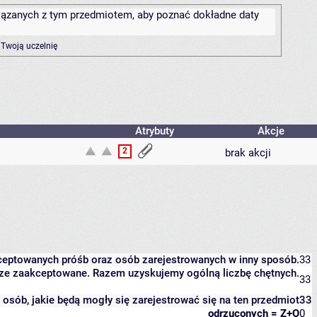
związanych z tym przedmiotem, aby poznać dokładne daty
 Twoją uczelnię
Atrybuty
Akcje
2
brak akcji
kceptowanych próśb oraz osób zarejestrowanych w inny sposób.
33
eszcze zaakceptowane. Razem uzyskujemy ogólną liczbę chętnych.
33
it osób, jakie będą mogły się zarejestrować się na ten przedmiot
33
odrzuconych = Z+O
0