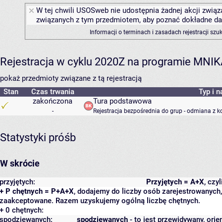
W tej chwili USOSweb nie udostępnia żadnej akcji związa
związanych z tym przedmiotem, aby poznać dokładne daty
Informacji o terminach i zasadach rejestracji sz
Rejestracja w cyklu 2020Z na programie MNI
pokaż przedmioty związane z tą rejestracją
Stan
Czas trwania
Typ i n
zakończona
Tura podstawowa
-
Rejestracja bezpośrednia do grup - odmiana z k
Statystyki próśb
W skrócie
przyjętych:
Przyjętych = A+X
, czy
+ P chętnych = P+A+X
, dodajemy do liczby osób zarejestrowanych, 
zaakceptowane. Razem uzyskujemy ogólną liczbę chętnych.
+ 0 chętnych:
spodziewanych:
spodziewanych
- to jest przewidywany, orie