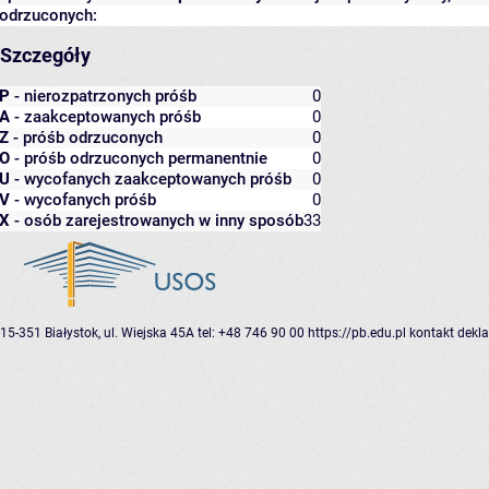
odrzuconych:
Szczegóły
P
- nierozpatrzonych próśb
0
A
- zaakceptowanych próśb
0
Z
- próśb odrzuconych
0
O
- próśb odrzuconych permanentnie
0
U
- wycofanych zaakceptowanych próśb
0
V
- wycofanych próśb
0
X
- osób zarejestrowanych w inny sposób
33
15-351 Białystok, ul. Wiejska 45A
tel: +48 746 90 00
https://pb.edu.pl
kontakt
dekla