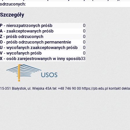
odrzuconych:
Szczegóły
P
- nierozpatrzonych próśb
0
A
- zaakceptowanych próśb
0
Z
- próśb odrzuconych
0
O
- próśb odrzuconych permanentnie
0
U
- wycofanych zaakceptowanych próśb
0
V
- wycofanych próśb
0
X
- osób zarejestrowanych w inny sposób
33
15-351 Białystok, ul. Wiejska 45A
tel: +48 746 90 00
https://pb.edu.pl
kontakt
dekla