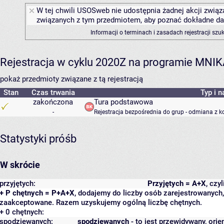
W tej chwili USOSweb nie udostępnia żadnej akcji związa
związanych z tym przedmiotem, aby poznać dokładne daty
Informacji o terminach i zasadach rejestracji sz
Rejestracja w cyklu 2020Z na programie MNI
pokaż przedmioty związane z tą rejestracją
Stan
Czas trwania
Typ i n
zakończona
Tura podstawowa
-
Rejestracja bezpośrednia do grup - odmiana z k
Statystyki próśb
W skrócie
przyjętych:
Przyjętych = A+X
, czy
+ P chętnych = P+A+X
, dodajemy do liczby osób zarejestrowanych, 
zaakceptowane. Razem uzyskujemy ogólną liczbę chętnych.
+ 0 chętnych:
spodziewanych:
spodziewanych
- to jest przewidywany, orie