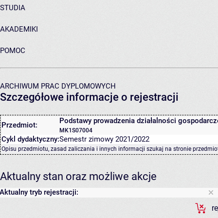
STUDIA
AKADEMIKI
POMOC
ARCHIWUM PRAC DYPLOMOWYCH
Szczegółowe informacje o rejestracji
Podstawy prowadzenia działalności gospodarcz
Przedmiot:
MK1S07004
Cykl dydaktyczny:
Semestr zimowy 2021/2022
Opisu przedmiotu, zasad zaliczania i innych informacji szukaj na
stronie przedmio
Aktualny stan oraz możliwe akcje
Aktualny tryb rejestracji:
r