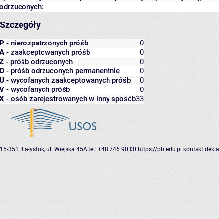
odrzuconych:
Szczegóły
P
- nierozpatrzonych próśb
0
A
- zaakceptowanych próśb
0
Z
- próśb odrzuconych
0
O
- próśb odrzuconych permanentnie
0
U
- wycofanych zaakceptowanych próśb
0
V
- wycofanych próśb
0
X
- osób zarejestrowanych w inny sposób
33
15-351 Białystok, ul. Wiejska 45A
tel: +48 746 90 00
https://pb.edu.pl
kontakt
dekla