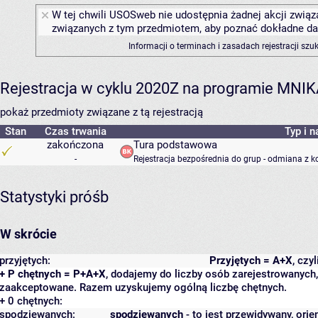
W tej chwili USOSweb nie udostępnia żadnej akcji związa
związanych z tym przedmiotem, aby poznać dokładne daty
Informacji o terminach i zasadach rejestracji sz
Rejestracja w cyklu 2020Z na programie MNI
pokaż przedmioty związane z tą rejestracją
Stan
Czas trwania
Typ i n
zakończona
Tura podstawowa
-
Rejestracja bezpośrednia do grup - odmiana z k
Statystyki próśb
W skrócie
przyjętych:
Przyjętych = A+X
, czy
+ P chętnych = P+A+X
, dodajemy do liczby osób zarejestrowanych, 
zaakceptowane. Razem uzyskujemy ogólną liczbę chętnych.
+ 0 chętnych:
spodziewanych:
spodziewanych
- to jest przewidywany, orie