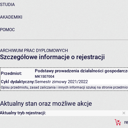
STUDIA
AKADEMIKI
POMOC
ARCHIWUM PRAC DYPLOMOWYCH
Szczegółowe informacje o rejestracji
Podstawy prowadzenia działalności gospodarcz
Przedmiot:
MK1S07004
Cykl dydaktyczny:
Semestr zimowy 2021/2022
Opisu przedmiotu, zasad zaliczania i innych informacji szukaj na
stronie przedmio
Aktualny stan oraz możliwe akcje
Aktualny tryb rejestracji:
r