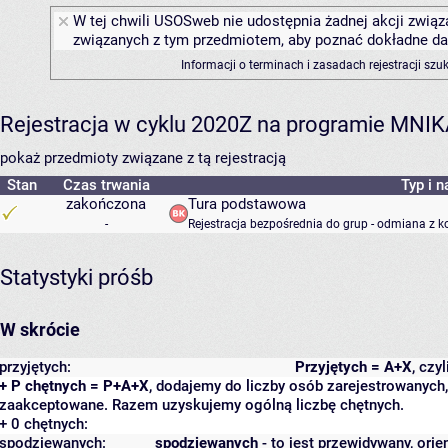
W tej chwili USOSweb nie udostępnia żadnej akcji związa
związanych z tym przedmiotem, aby poznać dokładne daty
Informacji o terminach i zasadach rejestracji sz
Rejestracja w cyklu 2020Z na programie MNI
pokaż przedmioty związane z tą rejestracją
Stan
Czas trwania
Typ i n
zakończona
Tura podstawowa
-
Rejestracja bezpośrednia do grup - odmiana z k
Statystyki próśb
W skrócie
przyjętych:
Przyjętych = A+X
, czy
+ P chętnych = P+A+X
, dodajemy do liczby osób zarejestrowanych, 
zaakceptowane. Razem uzyskujemy ogólną liczbę chętnych.
+ 0 chętnych:
spodziewanych:
spodziewanych
- to jest przewidywany, orie