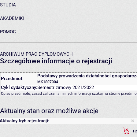
STUDIA
AKADEMIKI
POMOC
ARCHIWUM PRAC DYPLOMOWYCH
Szczegółowe informacje o rejestracji
Podstawy prowadzenia działalności gospodarcz
Przedmiot:
MK1S07004
Cykl dydaktyczny:
Semestr zimowy 2021/2022
Opisu przedmiotu, zasad zaliczania i innych informacji szukaj na
stronie przedmio
Aktualny stan oraz możliwe akcje
Aktualny tryb rejestracji:
r