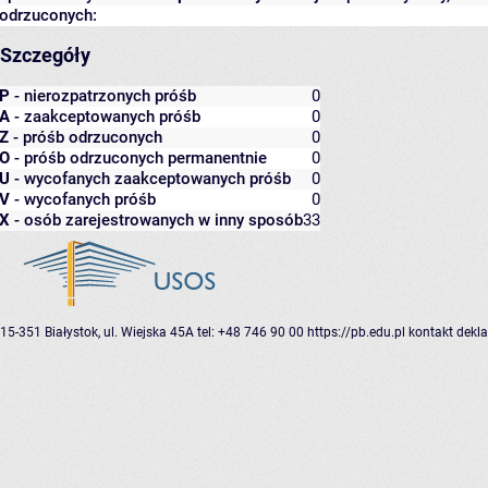
odrzuconych:
Szczegóły
P
- nierozpatrzonych próśb
0
A
- zaakceptowanych próśb
0
Z
- próśb odrzuconych
0
O
- próśb odrzuconych permanentnie
0
U
- wycofanych zaakceptowanych próśb
0
V
- wycofanych próśb
0
X
- osób zarejestrowanych w inny sposób
33
15-351 Białystok, ul. Wiejska 45A
tel: +48 746 90 00
https://pb.edu.pl
kontakt
dekla