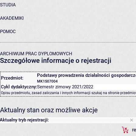
STUDIA
AKADEMIKI
POMOC
ARCHIWUM PRAC DYPLOMOWYCH
Szczegółowe informacje o rejestracji
Podstawy prowadzenia działalności gospodarcz
Przedmiot:
MK1S07004
Cykl dydaktyczny:
Semestr zimowy 2021/2022
Opisu przedmiotu, zasad zaliczania i innych informacji szukaj na
stronie przedmio
Aktualny stan oraz możliwe akcje
Aktualny tryb rejestracji:
r