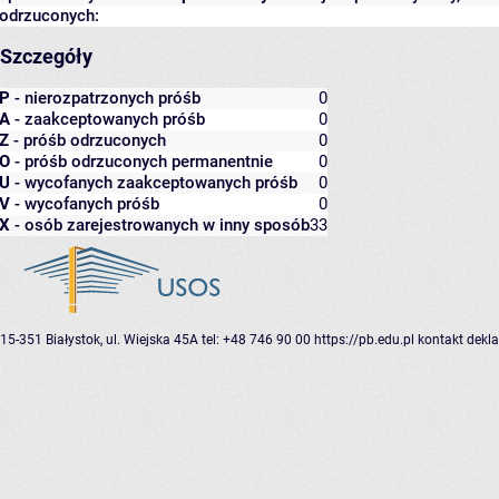
odrzuconych:
Szczegóły
P
- nierozpatrzonych próśb
0
A
- zaakceptowanych próśb
0
Z
- próśb odrzuconych
0
O
- próśb odrzuconych permanentnie
0
U
- wycofanych zaakceptowanych próśb
0
V
- wycofanych próśb
0
X
- osób zarejestrowanych w inny sposób
33
15-351 Białystok, ul. Wiejska 45A
tel: +48 746 90 00
https://pb.edu.pl
kontakt
dekla