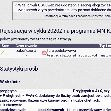
W tej chwili USOSweb nie udostępnia żadnej akcji związa
związanych z tym przedmiotem, aby poznać dokładne daty
Informacji o terminach i zasadach rejestracji sz
Rejestracja w cyklu 2020Z na programie MNI
pokaż przedmioty związane z tą rejestracją
Stan
Czas trwania
Typ i n
zakończona
Tura podstawowa
-
Rejestracja bezpośrednia do grup - odmiana z k
Statystyki próśb
W skrócie
przyjętych:
Przyjętych = A+X
, czy
+ P chętnych = P+A+X
, dodajemy do liczby osób zarejestrowanych, 
zaakceptowane. Razem uzyskujemy ogólną liczbę chętnych.
+ 0 chętnych:
spodziewanych:
spodziewanych
- to jest przewidywany, orie