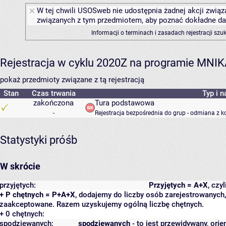
W tej chwili USOSweb nie udostępnia żadnej akcji związa
związanych z tym przedmiotem, aby poznać dokładne daty
Informacji o terminach i zasadach rejestracji sz
Rejestracja w cyklu 2020Z na programie MNI
pokaż przedmioty związane z tą rejestracją
Stan
Czas trwania
Typ i n
zakończona
Tura podstawowa
-
Rejestracja bezpośrednia do grup - odmiana z k
Statystyki próśb
W skrócie
przyjętych:
Przyjętych = A+X
, czy
+ P chętnych = P+A+X
, dodajemy do liczby osób zarejestrowanych, 
zaakceptowane. Razem uzyskujemy ogólną liczbę chętnych.
+ 0 chętnych:
spodziewanych:
spodziewanych
- to jest przewidywany, orie