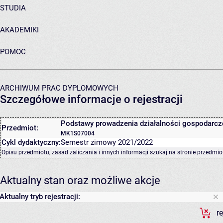
STUDIA
AKADEMIKI
POMOC
ARCHIWUM PRAC DYPLOMOWYCH
Szczegółowe informacje o rejestracji
Podstawy prowadzenia działalności gospodarcz
Przedmiot:
MK1S07004
Cykl dydaktyczny:
Semestr zimowy 2021/2022
Opisu przedmiotu, zasad zaliczania i innych informacji szukaj na
stronie przedmio
Aktualny stan oraz możliwe akcje
Aktualny tryb rejestracji:
r