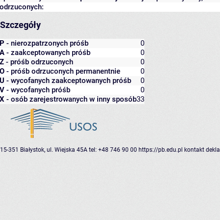
odrzuconych:
Szczegóły
P
- nierozpatrzonych próśb
0
A
- zaakceptowanych próśb
0
Z
- próśb odrzuconych
0
O
- próśb odrzuconych permanentnie
0
U
- wycofanych zaakceptowanych próśb
0
V
- wycofanych próśb
0
X
- osób zarejestrowanych w inny sposób
33
15-351 Białystok, ul. Wiejska 45A
tel: +48 746 90 00
https://pb.edu.pl
kontakt
dekla