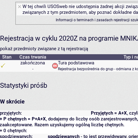
W tej chwili USOSweb nie udostępnia żadnej akcji związa
związanych z tym przedmiotem, aby poznać dokładne daty
Informacji o terminach i zasadach rejestracji sz
Rejestracja w cyklu 2020Z na programie MNI
pokaż przedmioty związane z tą rejestracją
Stan
Czas trwania
Typ i n
zakończona
Tura podstawowa
-
Rejestracja bezpośrednia do grup - odmiana z k
Statystyki próśb
W skrócie
przyjętych:
Przyjętych = A+X
, czy
+ P chętnych = P+A+X
, dodajemy do liczby osób zarejestrowanych, 
zaakceptowane. Razem uzyskujemy ogólną liczbę chętnych.
+ 0 chętnych:
spodziewanych:
spodziewanych
- to jest przewidywany, orie