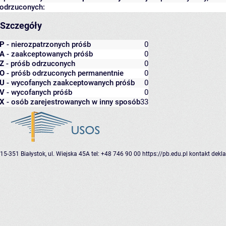
odrzuconych:
Szczegóły
P
- nierozpatrzonych próśb
0
A
- zaakceptowanych próśb
0
Z
- próśb odrzuconych
0
O
- próśb odrzuconych permanentnie
0
U
- wycofanych zaakceptowanych próśb
0
V
- wycofanych próśb
0
X
- osób zarejestrowanych w inny sposób
33
15-351 Białystok, ul. Wiejska 45A
tel: +48 746 90 00
https://pb.edu.pl
kontakt
dekla