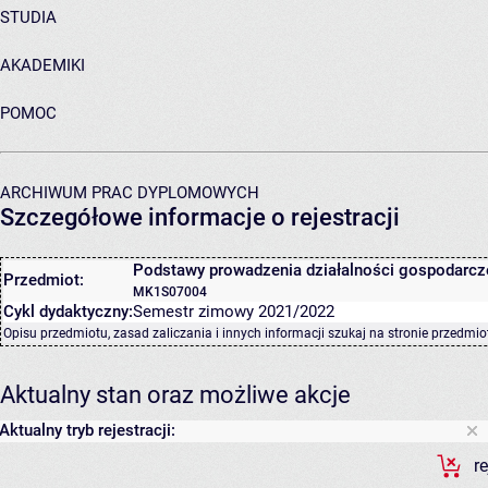
STUDIA
AKADEMIKI
POMOC
ARCHIWUM PRAC DYPLOMOWYCH
Szczegółowe informacje o rejestracji
Podstawy prowadzenia działalności gospodarcz
Przedmiot:
MK1S07004
Cykl dydaktyczny:
Semestr zimowy 2021/2022
Opisu przedmiotu, zasad zaliczania i innych informacji szukaj na
stronie przedmio
Aktualny stan oraz możliwe akcje
Aktualny tryb rejestracji:
r