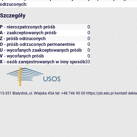
odrzuconych:
Szczegóły
P
- nierozpatrzonych próśb
0
A
- zaakceptowanych próśb
0
Z
- próśb odrzuconych
0
O
- próśb odrzuconych permanentnie
0
U
- wycofanych zaakceptowanych próśb
0
V
- wycofanych próśb
0
X
- osób zarejestrowanych w inny sposób
33
15-351 Białystok, ul. Wiejska 45A
tel: +48 746 90 00
https://pb.edu.pl
kontakt
dekla