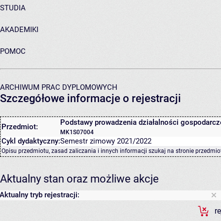
STUDIA
AKADEMIKI
POMOC
ARCHIWUM PRAC DYPLOMOWYCH
Szczegółowe informacje o rejestracji
Podstawy prowadzenia działalności gospodarcz
Przedmiot:
MK1S07004
Cykl dydaktyczny:
Semestr zimowy 2021/2022
Opisu przedmiotu, zasad zaliczania i innych informacji szukaj na
stronie przedmio
Aktualny stan oraz możliwe akcje
Aktualny tryb rejestracji:
r