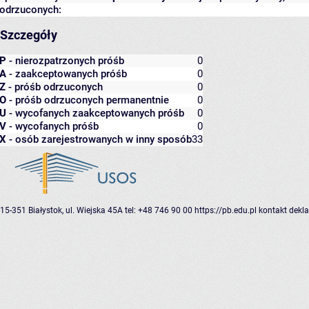
odrzuconych:
Szczegóły
P
- nierozpatrzonych próśb
0
A
- zaakceptowanych próśb
0
Z
- próśb odrzuconych
0
O
- próśb odrzuconych permanentnie
0
U
- wycofanych zaakceptowanych próśb
0
V
- wycofanych próśb
0
X
- osób zarejestrowanych w inny sposób
33
15-351 Białystok, ul. Wiejska 45A
tel: +48 746 90 00
https://pb.edu.pl
kontakt
dekla