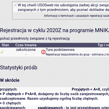
W tej chwili USOSweb nie udostępnia żadnej akcji związa
związanych z tym przedmiotem, aby poznać dokładne daty
Informacji o terminach i zasadach rejestracji sz
Rejestracja w cyklu 2020Z na programie MNI
pokaż przedmioty związane z tą rejestracją
Stan
Czas trwania
Typ i n
zakończona
Tura podstawowa
-
Rejestracja bezpośrednia do grup - odmiana z k
Statystyki próśb
W skrócie
przyjętych:
Przyjętych = A+X
, czy
+ P chętnych = P+A+X
, dodajemy do liczby osób zarejestrowanych, 
zaakceptowane. Razem uzyskujemy ogólną liczbę chętnych.
+ 0 chętnych:
spodziewanych:
spodziewanych
- to jest przewidywany, orie