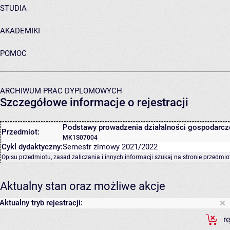
STUDIA
AKADEMIKI
POMOC
ARCHIWUM PRAC DYPLOMOWYCH
Szczegółowe informacje o rejestracji
Podstawy prowadzenia działalności gospodarcz
Przedmiot:
MK1S07004
Cykl dydaktyczny:
Semestr zimowy 2021/2022
Opisu przedmiotu, zasad zaliczania i innych informacji szukaj na
stronie przedmio
Aktualny stan oraz możliwe akcje
Aktualny tryb rejestracji:
r