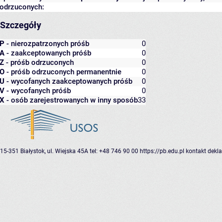
odrzuconych:
Szczegóły
P
- nierozpatrzonych próśb
0
A
- zaakceptowanych próśb
0
Z
- próśb odrzuconych
0
O
- próśb odrzuconych permanentnie
0
U
- wycofanych zaakceptowanych próśb
0
V
- wycofanych próśb
0
X
- osób zarejestrowanych w inny sposób
33
15-351 Białystok, ul. Wiejska 45A
tel: +48 746 90 00
https://pb.edu.pl
kontakt
dekla