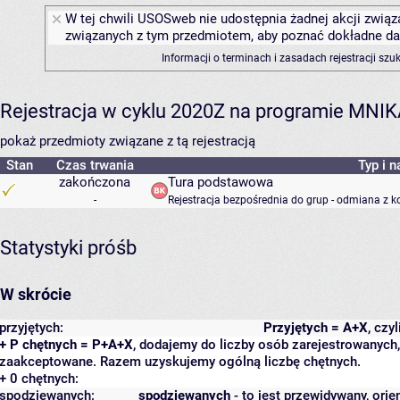
W tej chwili USOSweb nie udostępnia żadnej akcji związa
związanych z tym przedmiotem, aby poznać dokładne daty
Informacji o terminach i zasadach rejestracji sz
Rejestracja w cyklu 2020Z na programie MNI
pokaż przedmioty związane z tą rejestracją
Stan
Czas trwania
Typ i n
zakończona
Tura podstawowa
-
Rejestracja bezpośrednia do grup - odmiana z k
Statystyki próśb
W skrócie
przyjętych:
Przyjętych = A+X
, czy
+ P chętnych = P+A+X
, dodajemy do liczby osób zarejestrowanych, 
zaakceptowane. Razem uzyskujemy ogólną liczbę chętnych.
+ 0 chętnych:
spodziewanych:
spodziewanych
- to jest przewidywany, orie