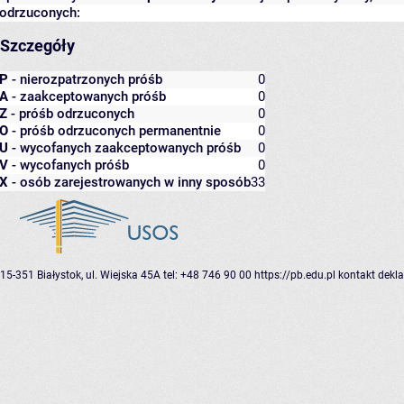
odrzuconych:
Szczegóły
P
- nierozpatrzonych próśb
0
A
- zaakceptowanych próśb
0
Z
- próśb odrzuconych
0
O
- próśb odrzuconych permanentnie
0
U
- wycofanych zaakceptowanych próśb
0
V
- wycofanych próśb
0
X
- osób zarejestrowanych w inny sposób
33
15-351 Białystok, ul. Wiejska 45A
tel: +48 746 90 00
https://pb.edu.pl
kontakt
dekla