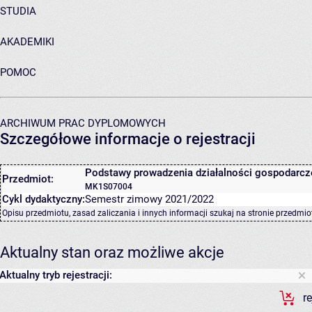
STUDIA
AKADEMIKI
POMOC
ARCHIWUM PRAC DYPLOMOWYCH
Szczegółowe informacje o rejestracji
Podstawy prowadzenia działalności gospodarcz
Przedmiot:
MK1S07004
Cykl dydaktyczny:
Semestr zimowy 2021/2022
Opisu przedmiotu, zasad zaliczania i innych informacji szukaj na
stronie przedmio
Aktualny stan oraz możliwe akcje
Aktualny tryb rejestracji:
r