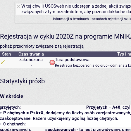
W tej chwili USOSweb nie udostępnia żadnej akcji związa
związanych z tym przedmiotem, aby poznać dokładne daty
Informacji o terminach i zasadach rejestracji sz
Rejestracja w cyklu 2020Z na programie MNI
pokaż przedmioty związane z tą rejestracją
Stan
Czas trwania
Typ i n
zakończona
Tura podstawowa
-
Rejestracja bezpośrednia do grup - odmiana z k
Statystyki próśb
W skrócie
przyjętych:
Przyjętych = A+X
, czy
+ P chętnych = P+A+X
, dodajemy do liczby osób zarejestrowanych, 
zaakceptowane. Razem uzyskujemy ogólną liczbę chętnych.
+ 0 chętnych:
spodziewanych:
spodziewanych
- to jest przewidywany, orie