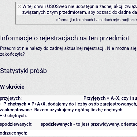
W tej chwili USOSweb nie udostępnia żadnej akcji związa
związanych z tym przedmiotem, aby poznać dokładne daty
Informacji o terminach i zasadach rejestracji sz
Informacje o rejestracjach na ten przedmiot
Przedmiot nie należy do żadnej aktualnej rejestracji. Nie można s
zakończyła?
Statystyki próśb
W skrócie
przyjętych:
Przyjętych = A+X
, czyli 
+ P chętnych = P+A+X
, dodajemy do liczby osób zarejestrowanych, 
zaakceptowane. Razem uzyskujemy ogólną liczbę chętnych.
+ 0 chętnych:
spodziewanych:
spodziewanych
- to jest przewidywany, orienta
odrzuconych: