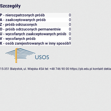
Szczegóły
P
- nierozpatrzonych próśb
0
A
- zaakceptowanych próśb
0
Z
- próśb odrzuconych
0
O
- próśb odrzuconych permanentnie
0
U
- wycofanych zaakceptowanych próśb
0
V
- wycofanych próśb
0
X
- osób zarejestrowanych w inny sposób
9
15-351 Białystok, ul. Wiejska 45A
tel: +48 746 90 00
https://pb.edu.pl
kontakt
dekla