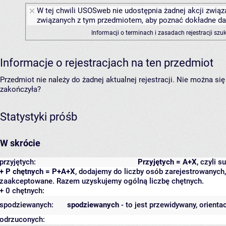
W tej chwili USOSweb nie udostępnia żadnej akcji związa
związanych z tym przedmiotem, aby poznać dokładne daty
Informacji o terminach i zasadach rejestracji sz
Informacje o rejestracjach na ten przedmiot
Przedmiot nie należy do żadnej aktualnej rejestracji. Nie można s
zakończyła?
Statystyki próśb
W skrócie
przyjętych:
Przyjętych = A+X
, czyli 
+ P chętnych = P+A+X
, dodajemy do liczby osób zarejestrowanych, 
zaakceptowane. Razem uzyskujemy ogólną liczbę chętnych.
+ 0 chętnych:
spodziewanych:
spodziewanych
- to jest przewidywany, orienta
odrzuconych: