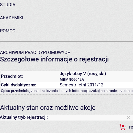
STUDIA
AKADEMIKI
POMOC
ARCHIWUM PRAC DYPLOMOWYCH
Szczegółowe informacje o rejestracji
Język obcy V (rosyjski)
Przedmiot:
MBMN06042A
Cykl dydaktyczny:
Semestr letni 2011/12
Opisu przedmiotu, zasad zaliczania i innych informacji szukaj na
stronie przedmio
Aktualny stan oraz możliwe akcje
Aktualny tryb rejestracji:
r