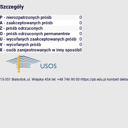
Szczegóły
P
- nierozpatrzonych próśb
0
A
- zaakceptowanych próśb
0
Z
- próśb odrzuconych
0
O
- próśb odrzuconych permanentnie
0
U
- wycofanych zaakceptowanych próśb
0
V
- wycofanych próśb
0
X
- osób zarejestrowanych w inny sposób
8
15-351 Białystok, ul. Wiejska 45A
tel: +48 746 90 00
https://pb.edu.pl
kontakt
dekla