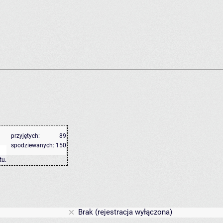
przyjętych:
89
spodziewanych:
150
tu
.
Brak (rejestracja wyłączona)