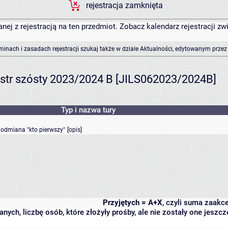
rejestracja zamknięta
anej z rejestracją na ten przedmiot. Zobacz kalendarz rejestracji 
rminach i zasadach rejestracji szukaj także w dziale Aktualności, edytowanym przez
estr szósty 2023/2024 B [JILS062023/2024B]
Typ i nazwa tury
- odmiana "kto pierwszy"
[
opis
]
Przyjętych = A+X
, czyli suma zaakc
anych, liczbę osób, które złożyły prośby, ale nie zostały one jes