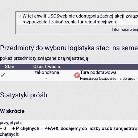
W tej chwili USOSweb nie udostępnia żadnej akcji związ
rozpoczęcia i zakończenia tur rejestracyjnych.
Informacji o te
Przedmioty do wyboru logistyka stac. na sem
pokaż przedmioty związane z tą rejestracją
Stan
Czas trwania
zakończona
Tura podstawowa
-
Rejestracja bezpośrednia do grup 
Statystyki próśb
W skrócie
przyjętych:
+ 0
+ P chętnych = P+A+X
, dodajemy do liczby osób zarejestrow
chętnych: