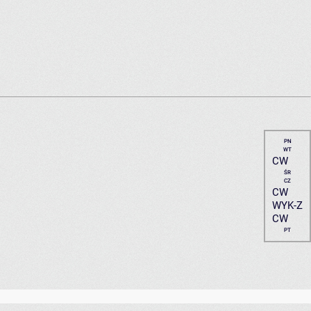
PN
WT
CW
ŚR
CZ
CW
WYK-Z
CW
PT