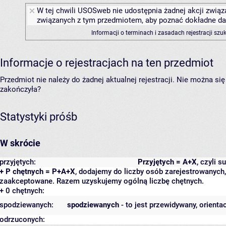
W tej chwili USOSweb nie udostępnia żadnej akcji związa
związanych z tym przedmiotem, aby poznać dokładne daty
Informacji o terminach i zasadach rejestracji sz
Informacje o rejestracjach na ten przedmiot
Przedmiot nie należy do żadnej aktualnej rejestracji. Nie można s
zakończyła?
Statystyki próśb
W skrócie
przyjętych:
Przyjętych = A+X
, czyli 
+ P chętnych = P+A+X
, dodajemy do liczby osób zarejestrowanych, 
zaakceptowane. Razem uzyskujemy ogólną liczbę chętnych.
+ 0 chętnych:
spodziewanych:
spodziewanych
- to jest przewidywany, orienta
odrzuconych: