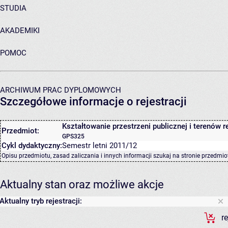
STUDIA
AKADEMIKI
POMOC
ARCHIWUM PRAC DYPLOMOWYCH
Szczegółowe informacje o rejestracji
Kształtowanie przestrzeni publicznej i terenów r
Przedmiot:
GPS325
Cykl dydaktyczny:
Semestr letni 2011/12
Opisu przedmiotu, zasad zaliczania i innych informacji szukaj na
stronie przedmio
Aktualny stan oraz możliwe akcje
Aktualny tryb rejestracji:
r