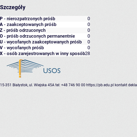
Szczegóły
P
- nierozpatrzonych próśb
0
A
- zaakceptowanych próśb
0
Z
- próśb odrzuconych
0
O
- próśb odrzuconych permanentnie
0
U
- wycofanych zaakceptowanych próśb
0
V
- wycofanych próśb
0
X
- osób zarejestrowanych w inny sposób
28
15-351 Białystok, ul. Wiejska 45A
tel: +48 746 90 00
https://pb.edu.pl
kontakt
dekla