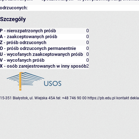
odrzuconych:
Szczegóły
P
- nierozpatrzonych próśb
0
A
- zaakceptowanych próśb
0
Z
- próśb odrzuconych
0
O
- próśb odrzuconych permanentnie
0
U
- wycofanych zaakceptowanych próśb
0
V
- wycofanych próśb
0
X
- osób zarejestrowanych w inny sposób
2
15-351 Białystok, ul. Wiejska 45A
tel: +48 746 90 00
https://pb.edu.pl
kontakt
dekla