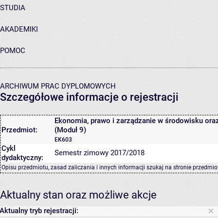
STUDIA
AKADEMIKI
POMOC
ARCHIWUM PRAC DYPLOMOWYCH
Szczegółowe informacje o rejestracji
Ekonomia, prawo i zarządzanie w środowisku ora
Przedmiot:
(Moduł 9)
EK603
Cykl
Semestr zimowy 2017/2018
dydaktyczny:
Opisu przedmiotu, zasad zaliczania i innych informacji szukaj na
stronie przedmio
Aktualny stan oraz możliwe akcje
Aktualny tryb rejestracji: