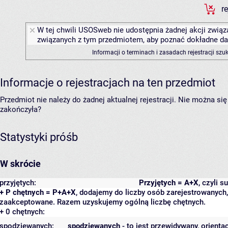
r
W tej chwili USOSweb nie udostępnia żadnej akcji związa
związanych z tym przedmiotem, aby poznać dokładne daty
Informacji o terminach i zasadach rejestracji sz
Informacje o rejestracjach na ten przedmiot
Przedmiot nie należy do żadnej aktualnej rejestracji. Nie można s
zakończyła?
Statystyki próśb
W skrócie
przyjętych:
Przyjętych = A+X
, czyli 
+ P chętnych = P+A+X
, dodajemy do liczby osób zarejestrowanych, 
zaakceptowane. Razem uzyskujemy ogólną liczbę chętnych.
+ 0 chętnych:
spodziewanych:
spodziewanych
- to jest przewidywany, orienta