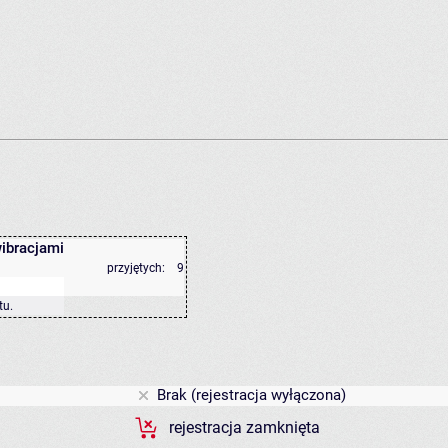
wibracjami
przyjętych:
9
tu
.
Brak (rejestracja wyłączona)
rejestracja zamknięta