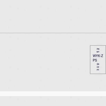
PN
WT
WYK-Z
PS
ŚR
CZ
PT