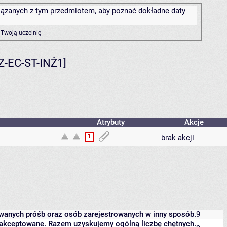
związanych z tym przedmiotem, aby poznać dokładne daty
 Twoją uczelnię
3Z-EC-ST-INŻ1]
Atrybuty
Akcje
1
brak akcji
owanych próśb oraz osób zarejestrowanych w inny sposób.
9
 zaakceptowane. Razem uzyskujemy ogólną liczbę chętnych.