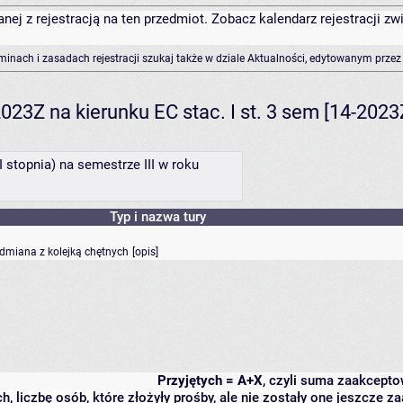
anej z rejestracją na ten przedmiot. Zobacz kalendarz rejestracji 
rminach i zasadach rejestracji szukaj także w dziale Aktualności, edytowanym przez
023Z na kierunku EC stac. I st. 3 sem [14-202
I stopnia) na semestrze III w roku
Typ i nazwa tury
odmiana z kolejką chętnych
[
opis
]
Przyjętych = A+X
, czyli suma zaakcept
h, liczbę osób, które złożyły prośby, ale nie zostały one jeszcze