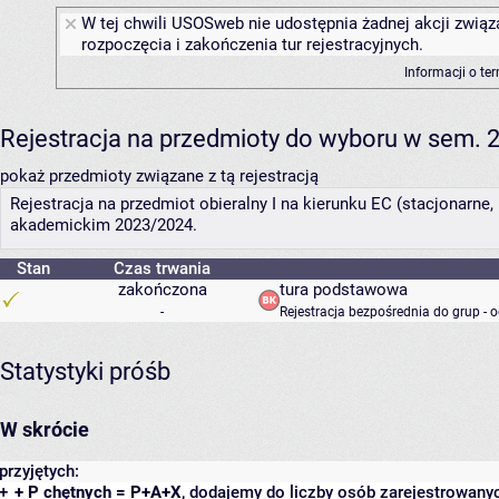
W tej chwili USOSweb nie udostępnia żadnej akcji związ
rozpoczęcia i zakończenia tur rejestracyjnych.
Informacji o te
Rejestracja na przedmioty do wyboru w sem. 2
pokaż przedmioty związane z tą rejestracją
Rejestracja na przedmiot obieralny I na kierunku EC (stacjonarne, 
akademickim 2023/2024.
Stan
Czas trwania
zakończona
tura podstawowa
-
Rejestracja bezpośrednia do grup - 
Statystyki próśb
W skrócie
przyjętych:
+
+ P chętnych = P+A+X
, dodajemy do liczby osób zarejestrowanyc