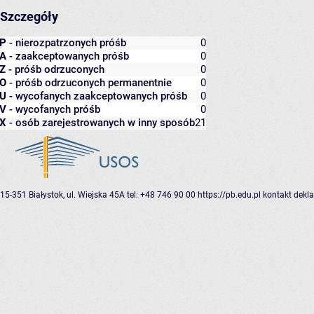
Szczegóły
P
- nierozpatrzonych próśb
0
A
- zaakceptowanych próśb
0
Z
- próśb odrzuconych
0
O
- próśb odrzuconych permanentnie
0
U
- wycofanych zaakceptowanych próśb
0
V
- wycofanych próśb
0
X
- osób zarejestrowanych w inny sposób
21
15-351 Białystok, ul. Wiejska 45A
tel: +48 746 90 00
https://pb.edu.pl
kontakt
dekla