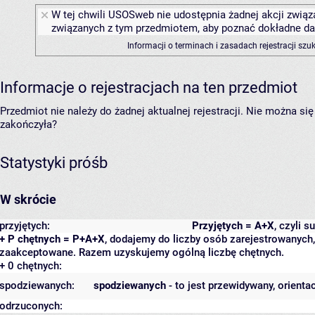
W tej chwili USOSweb nie udostępnia żadnej akcji związa
związanych z tym przedmiotem, aby poznać dokładne daty
Informacji o terminach i zasadach rejestracji sz
Informacje o rejestracjach na ten przedmiot
Przedmiot nie należy do żadnej aktualnej rejestracji. Nie można s
zakończyła?
Statystyki próśb
W skrócie
przyjętych:
Przyjętych = A+X
, czyli 
+ P chętnych = P+A+X
, dodajemy do liczby osób zarejestrowanych, 
zaakceptowane. Razem uzyskujemy ogólną liczbę chętnych.
+ 0 chętnych:
spodziewanych:
spodziewanych
- to jest przewidywany, orienta
odrzuconych: