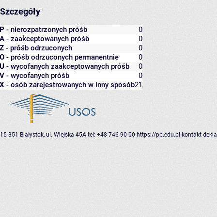
Szczegóły
P
- nierozpatrzonych próśb
0
A
- zaakceptowanych próśb
0
Z
- próśb odrzuconych
0
O
- próśb odrzuconych permanentnie
0
U
- wycofanych zaakceptowanych próśb
0
V
- wycofanych próśb
0
X
- osób zarejestrowanych w inny sposób
21
15-351 Białystok, ul. Wiejska 45A
tel: +48 746 90 00
https://pb.edu.pl
kontakt
dekla