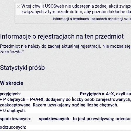
W tej chwili USOSweb nie udostępnia żadnej akcji związa
związanych z tym przedmiotem, aby poznać dokładne daty
Informacji o terminach i zasadach rejestracji sz
Informacje o rejestracjach na ten przedmiot
Przedmiot nie należy do żadnej aktualnej rejestracji. Nie można s
zakończyła?
Statystyki próśb
W skrócie
przyjętych:
Przyjętych = A+X
, czyli 
+ P chętnych = P+A+X
, dodajemy do liczby osób zarejestrowanych, 
zaakceptowane. Razem uzyskujemy ogólną liczbę chętnych.
+ 0 chętnych:
spodziewanych:
spodziewanych
- to jest przewidywany, orienta
odrzuconych: