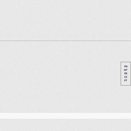
PN
WT
ŚR
CZ
PT