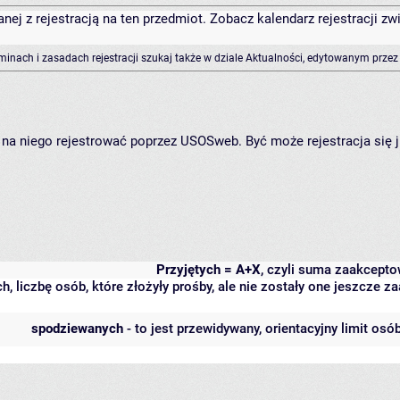
anej z rejestracją na ten przedmiot. Zobacz kalendarz rejestracji 
rminach i zasadach rejestracji szukaj także w dziale Aktualności, edytowanym przez
ię na niego rejestrować poprzez USOSweb. Być może rejestracja się 
Przyjętych = A+X
, czyli suma zaakcept
h, liczbę osób, które złożyły prośby, ale nie zostały one jeszcze
spodziewanych
- to jest przewidywany, orientacyjny limit osó