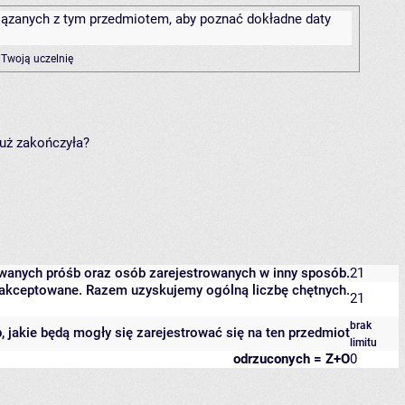
związanych z tym przedmiotem, aby poznać dokładne daty
 Twoją uczelnię
już zakończyła?
owanych próśb oraz osób zarejestrowanych w inny sposób.
21
 zaakceptowane. Razem uzyskujemy ogólną liczbę chętnych.
21
brak
b, jakie będą mogły się zarejestrować się na ten przedmiot
limitu
odrzuconych = Z+O
0