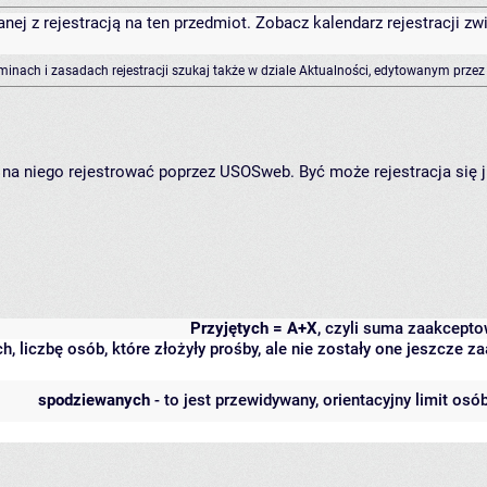
anej z rejestracją na ten przedmiot. Zobacz kalendarz rejestracji 
rminach i zasadach rejestracji szukaj także w dziale Aktualności, edytowanym przez
ię na niego rejestrować poprzez USOSweb. Być może rejestracja się 
Przyjętych = A+X
, czyli suma zaakcept
h, liczbę osób, które złożyły prośby, ale nie zostały one jeszcze
spodziewanych
- to jest przewidywany, orientacyjny limit osó