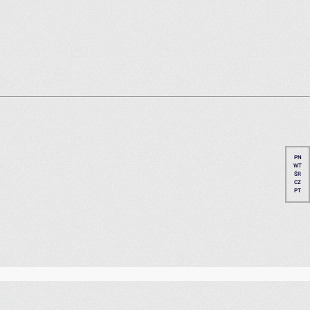
PN
WT
ŚR
CZ
PT