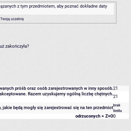
związanych z tym przedmiotem, aby poznać dokładne daty
 Twoją uczelnię
już zakończyła?
owanych próśb oraz osób zarejestrowanych w inny sposób.
21
 zaakceptowane. Razem uzyskujemy ogólną liczbę chętnych.
21
brak
b, jakie będą mogły się zarejestrować się na ten przedmiot
limitu
odrzuconych = Z+O
0