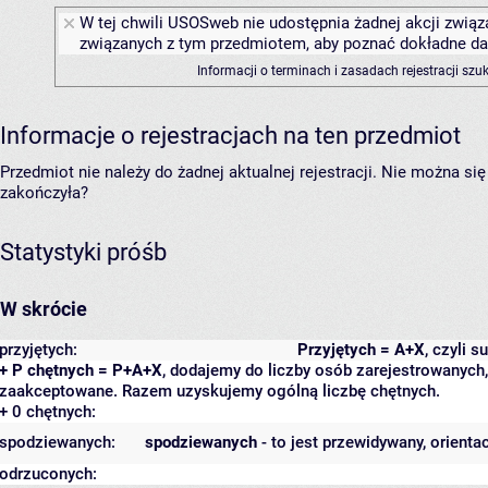
W tej chwili USOSweb nie udostępnia żadnej akcji związa
związanych z tym przedmiotem, aby poznać dokładne daty
Informacji o terminach i zasadach rejestracji sz
Informacje o rejestracjach na ten przedmiot
Przedmiot nie należy do żadnej aktualnej rejestracji. Nie można s
zakończyła?
Statystyki próśb
W skrócie
przyjętych:
Przyjętych = A+X
, czyli 
+ P chętnych = P+A+X
, dodajemy do liczby osób zarejestrowanych, 
zaakceptowane. Razem uzyskujemy ogólną liczbę chętnych.
+ 0 chętnych:
spodziewanych:
spodziewanych
- to jest przewidywany, orienta
odrzuconych: