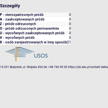
Szczegóły
P
- nierozpatrzonych próśb
0
A
- zaakceptowanych próśb
0
Z
- próśb odrzuconych
0
O
- próśb odrzuconych permanentnie
0
U
- wycofanych zaakceptowanych próśb
0
V
- wycofanych próśb
0
X
- osób zarejestrowanych w inny sposób
21
15-351 Białystok, ul. Wiejska 45A
tel: +48 746 90 00
https://pb.edu.pl
kontakt
dekla