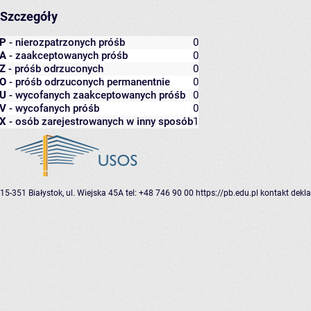
Szczegóły
P
- nierozpatrzonych próśb
0
A
- zaakceptowanych próśb
0
Z
- próśb odrzuconych
0
O
- próśb odrzuconych permanentnie
0
U
- wycofanych zaakceptowanych próśb
0
V
- wycofanych próśb
0
X
- osób zarejestrowanych w inny sposób
1
15-351 Białystok, ul. Wiejska 45A
tel: +48 746 90 00
https://pb.edu.pl
kontakt
dekla