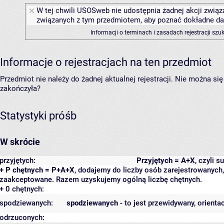
W tej chwili USOSweb nie udostępnia żadnej akcji związa
związanych z tym przedmiotem, aby poznać dokładne daty
Informacji o terminach i zasadach rejestracji sz
Informacje o rejestracjach na ten przedmiot
Przedmiot nie należy do żadnej aktualnej rejestracji. Nie można s
zakończyła?
Statystyki próśb
W skrócie
przyjętych:
Przyjętych = A+X
, czyli 
+ P chętnych = P+A+X
, dodajemy do liczby osób zarejestrowanych, 
zaakceptowane. Razem uzyskujemy ogólną liczbę chętnych.
+ 0 chętnych:
spodziewanych:
spodziewanych
- to jest przewidywany, orienta
odrzuconych: