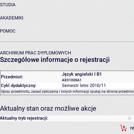
STUDIA
AKADEMIKI
POMOC
ARCHIWUM PRAC DYPLOMOWYCH
Szczegółowe informacje o rejestracji
Język angielski I B1
Przedmiot:
AX01008A1
Cykl dydaktyczny:
Semestr letni 2010/11
Opisu przedmiotu, zasad zaliczania i innych informacji szukaj na
stronie przedmio
Aktualny stan oraz możliwe akcje
Aktualny tryb rejestracji:
r