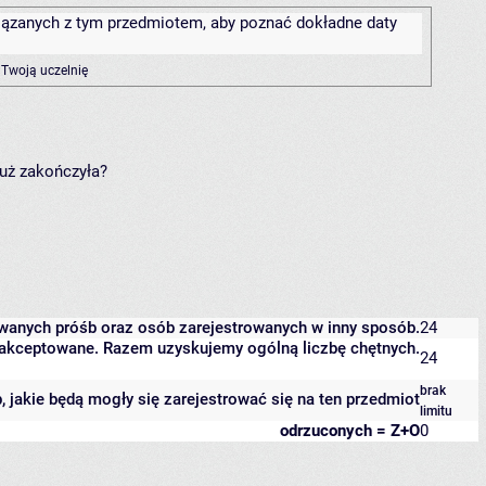
związanych z tym przedmiotem, aby poznać dokładne daty
 Twoją uczelnię
już zakończyła?
owanych próśb oraz osób zarejestrowanych w inny sposób.
24
 zaakceptowane. Razem uzyskujemy ogólną liczbę chętnych.
24
brak
b, jakie będą mogły się zarejestrować się na ten przedmiot
limitu
odrzuconych = Z+O
0