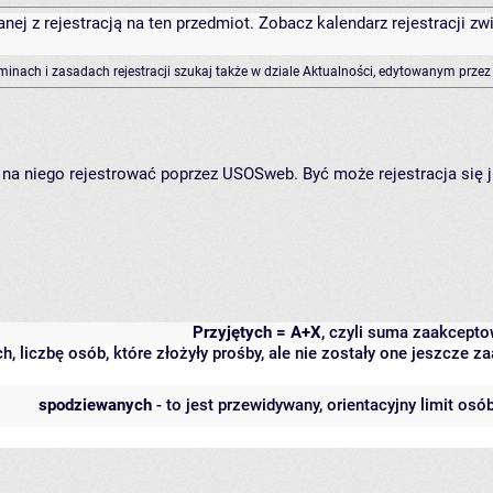
anej z rejestracją na ten przedmiot. Zobacz kalendarz rejestracji 
rminach i zasadach rejestracji szukaj także w dziale Aktualności, edytowanym przez
ię na niego rejestrować poprzez USOSweb. Być może rejestracja się 
Przyjętych = A+X
, czyli suma zaakcept
h, liczbę osób, które złożyły prośby, ale nie zostały one jeszcze
spodziewanych
- to jest przewidywany, orientacyjny limit osó