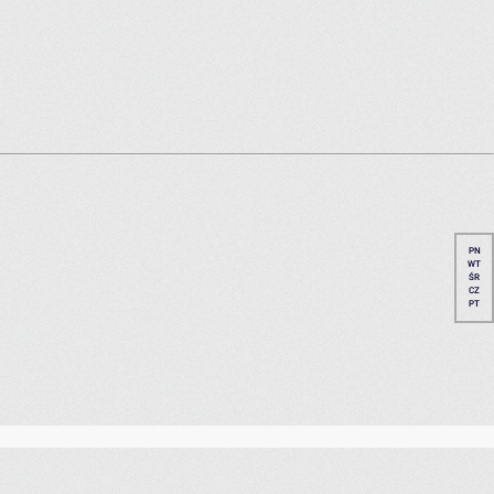
PN
WT
ŚR
CZ
PT