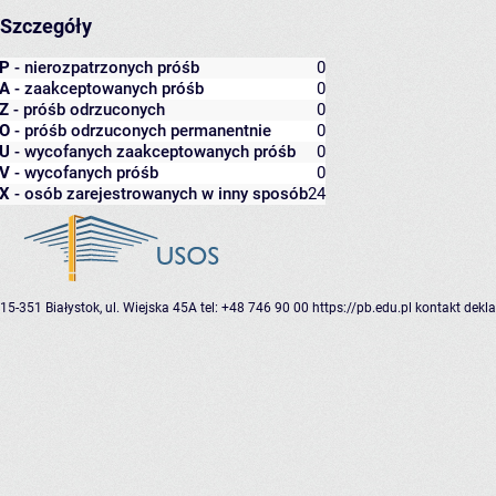
Szczegóły
P
- nierozpatrzonych próśb
0
A
- zaakceptowanych próśb
0
Z
- próśb odrzuconych
0
O
- próśb odrzuconych permanentnie
0
U
- wycofanych zaakceptowanych próśb
0
V
- wycofanych próśb
0
X
- osób zarejestrowanych w inny sposób
24
15-351 Białystok, ul. Wiejska 45A
tel: +48 746 90 00
https://pb.edu.pl
kontakt
dekla