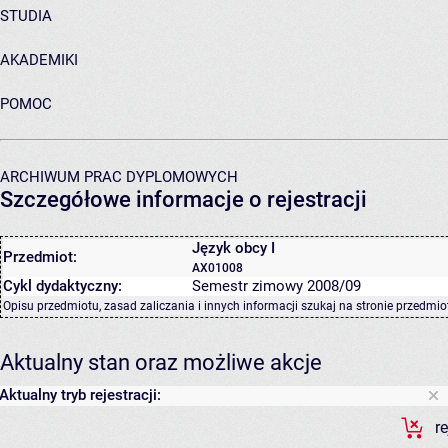
STUDIA
AKADEMIKI
POMOC
ARCHIWUM PRAC DYPLOMOWYCH
Szczegółowe informacje o rejestracji
Język obcy I
Przedmiot:
AX01008
Cykl dydaktyczny:
Semestr zimowy 2008/09
Opisu przedmiotu, zasad zaliczania i innych informacji szukaj na
stronie przedmio
Aktualny stan oraz możliwe akcje
Aktualny tryb rejestracji:
r