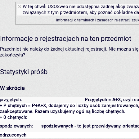
W tej chwili USOSweb nie udostępnia żadnej akcji związa
związanych z tym przedmiotem, aby poznać dokładne daty
Informacji o terminach i zasadach rejestracji sz
Informacje o rejestracjach na ten przedmiot
Przedmiot nie należy do żadnej aktualnej rejestracji. Nie można s
zakończyła?
Statystyki próśb
W skrócie
przyjętych:
Przyjętych = A+X
, czyli 
+ P chętnych = P+A+X
, dodajemy do liczby osób zarejestrowanych, 
zaakceptowane. Razem uzyskujemy ogólną liczbę chętnych.
+ 0 chętnych:
spodziewanych:
spodziewanych
- to jest przewidywany, orienta
odrzuconych: