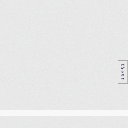
PN
WT
ŚR
CZ
PT