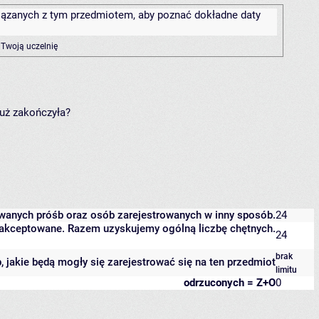
związanych z tym przedmiotem, aby poznać dokładne daty
 Twoją uczelnię
już zakończyła?
owanych próśb oraz osób zarejestrowanych w inny sposób.
24
 zaakceptowane. Razem uzyskujemy ogólną liczbę chętnych.
24
brak
b, jakie będą mogły się zarejestrować się na ten przedmiot
limitu
odrzuconych = Z+O
0