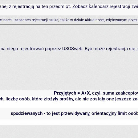
anej z rejestracją na ten przedmiot. Zobacz kalendarz rejestracji 
rminach i zasadach rejestracji szukaj także w dziale Aktualności, edytowanym przez
ię na niego rejestrować poprzez USOSweb. Być może rejestracja się 
Przyjętych = A+X
, czyli suma zaakcept
h, liczbę osób, które złożyły prośby, ale nie zostały one jeszcze
spodziewanych
- to jest przewidywany, orientacyjny limit osó