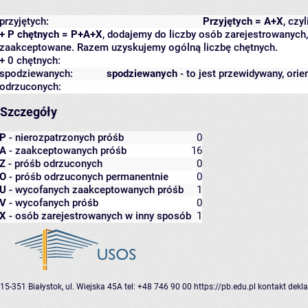
przyjętych:
Przyjętych = A+X
, czy
+ P chętnych = P+A+X
, dodajemy do liczby osób zarejestrowanych, 
zaakceptowane. Razem uzyskujemy ogólną liczbę chętnych.
+ 0 chętnych:
spodziewanych:
spodziewanych
- to jest przewidywany, orie
odrzuconych:
Szczegóły
P
- nierozpatrzonych próśb
0
A
- zaakceptowanych próśb
16
Z
- próśb odrzuconych
0
O
- próśb odrzuconych permanentnie
0
U
- wycofanych zaakceptowanych próśb
1
V
- wycofanych próśb
0
X
- osób zarejestrowanych w inny sposób
1
15-351 Białystok, ul. Wiejska 45A
tel: +48 746 90 00
https://pb.edu.pl
kontakt
dekla