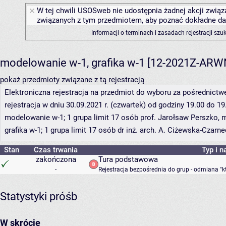
W tej chwili USOSweb nie udostępnia żadnej akcji związa
związanych z tym przedmiotem, aby poznać dokładne daty
Informacji o terminach i zasadach rejestracji sz
modelowanie w-1, grafika w-1 [12-2021Z-AR
pokaż przedmioty związane z tą rejestracją
Elektroniczna rejestracja na przedmiot do wyboru za pośrednic
rejestracja w dniu 30.09.2021 r. (czwartek) od godziny 19.00 do 19
modelowanie w-1; 1 grupa limit 17 osób prof. Jarołsaw Perszko, 
grafika w-1; 1 grupa limit 17 osób dr inż. arch. A. Ciżewska-Czarn
Stan
Czas trwania
Typ i n
zakończona
Tura podstawowa
-
Rejestracja bezpośrednia do grup - odmiana "k
Statystyki próśb
W skrócie