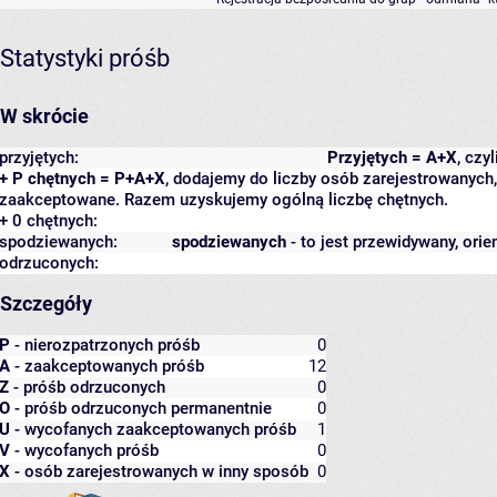
Statystyki próśb
W skrócie
przyjętych:
Przyjętych = A+X
, czy
+ P chętnych = P+A+X
, dodajemy do liczby osób zarejestrowanych, 
zaakceptowane. Razem uzyskujemy ogólną liczbę chętnych.
+ 0 chętnych:
spodziewanych:
spodziewanych
- to jest przewidywany, orie
odrzuconych:
Szczegóły
P
- nierozpatrzonych próśb
0
A
- zaakceptowanych próśb
12
Z
- próśb odrzuconych
0
O
- próśb odrzuconych permanentnie
0
U
- wycofanych zaakceptowanych próśb
1
V
- wycofanych próśb
0
X
- osób zarejestrowanych w inny sposób
0