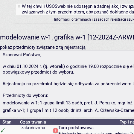
W tej chwili USOSweb nie udostępnia żadnej akcji związa
związanych z tym przedmiotem, aby poznać dokładne daty
Informacji o terminach i zasadach rejestracji sz
modelowanie w-1, grafika w-1 [12-2024Z-AR
pokaż przedmioty związane z tą rejestracją
Szanowni Państwo,
w dniu 01.10.2024 r. (tj. wtorek) o godzinie 19.00 rozpocznie się e
obowiązkowy przedmiot do wyboru.
Rejestracja na przedmiot będzie się odbywała za pośrednictwem
Przedmioty do wyboru:
modelowanie w-1; 1 grupa limit 13 osób, prof. J. Perszko, mgr in
grafika w-1; 1 grupa limit 12 osób, dr inż. arch. A. Ciżewska-Czarn
Stan
Czas trwania
Typ i n
zakończona
Tura podstawowa
-
Rejestracja bezpośrednia do grup - odmiana "k